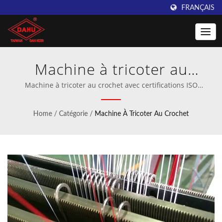
FRANÇAIS
Machine à tricoter au
crochet | Taiwan DAHU:
Machine à tricoter au crochet avec certifications ISO
9001:2015 et CE | Fabricant professionnel de machines à
Fournisseur leader de
crochet et à tricotage à trame.
Home
/
Catégorie
/
Machine À Tricoter Au Crochet
machines à tricoter au
crochet