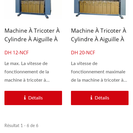
Machine À Tricoter À
Machine À Tricoter À
Cylindre À Aiguille À
Cylindre À Aiguille À
12 Têtes À Grande
20 Têtes À Grande
DH 12-NCF
DH 20-NCF
Vitesse Pour Cordon
Vitesse Pour Cordon
D'oreille Élastique
Le max. La vitesse de
Élastique.
La vitesse de
fonctionnement de la
fonctionnement maximale
machine à tricoter à
de la machine à tricoter à
cylindre à aiguille haute...
cylindre à grande vitesse...
Détails
Détails
Résultat 1 - 6 de 6