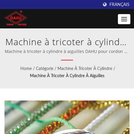
FRANÇAIS
Machine à tricoter à cylindre
à aiguilles | Taiwan DAHU:
Machine à tricoter à cylindre à aiguilles DAHU pour cordon de
vêtement et cordon élastique pour boucle d'oreille |
Fournisseur leader de
Fabricant professionnel de machines à crochet et à tricotage
Home
/
Catégorie
/
Machine À Tricoter À Cylindre
/
à trame.
machines à tricoter au
Machine À Tricoter À Cylindre À Aiguilles
crochet