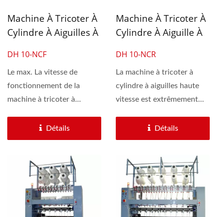
Machine À Tricoter À
Machine À Tricoter À
Cylindre À Aiguilles À
Cylindre À Aiguille À
10 Têtes À Grande
10 Têtes À Grande
DH 10-NCF
DH 10-NCR
Vitesse Pour Cordon
Vitesse Pour Tube
De Vêtement Et
Le max. La vitesse de
Intérieur De Filtre À
La machine à tricoter à
fonctionnement de la
cylindre à aiguilles haute
Cordon Élastique
Eau Et Cordon Pour
machine à tricoter à
vitesse est extrêmement
Pour Boucle D'oreille
Carte D'identité
cylindre à aiguille haute...
adaptée à la production...
Détails
Détails