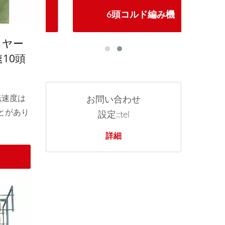
編み機
6頭コルド編み機
自
イヤー
10頭
転速度は
お問い合わせ
ことがあり
設定::tel
詳細