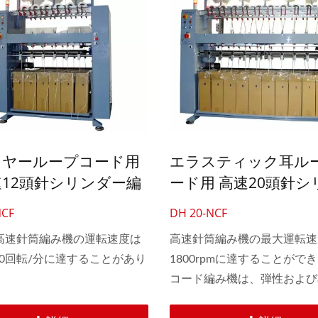
用可能です。また、シリンダ
クエストに応じてカスタマイ
ます。
イヤーループコード用
エラスティック耳ル
12頭針シリンダー編
ード用 高速20頭針シ
ー編み機
NCF
DH 20-NCF
 高速針筒編み機の運転速度は
高速針筒編み機の最大運転速
00回転/分に達することがあり
1800rpmに達することがで
コード編み機は、弾性および
の衣料用コード、靴ひものコ