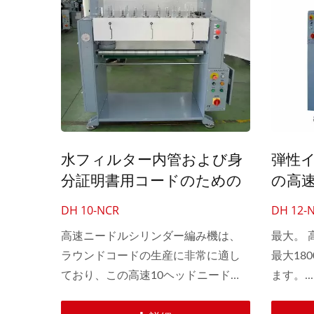
様が利
ーはリ
ズでき
水フィルター内管および身
弾性
分証明書用コードのための
の高速
高速10頭針シリンダー編み
み機
DH 10-NCR
DH 12-
機
高速ニードルシリンダー編み機は、
最大。
ラウンドコードの生産に非常に適し
最大18
ており、この高速10ヘッドニードル
ます。...
シリンダー編み機は、さまざまな水