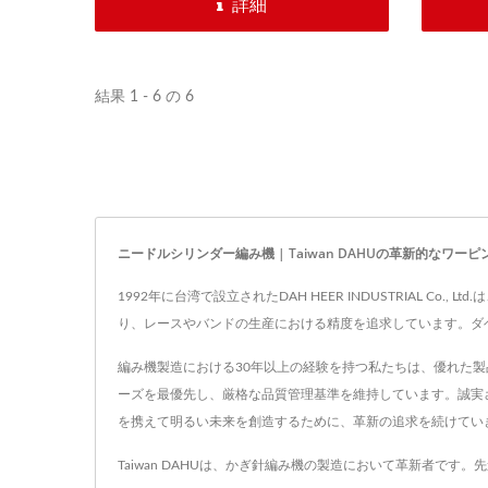
フィルター内管、弾性および非弾性
詳細
の靴ひもコア、身分証明書用のコー
ド、耳ループコードを生産します。...
結果 1 - 6 の 6
ニードルシリンダー編み機 | Taiwan DAHUの革新的なワー
1992年に台湾で設立されたDAH HEER INDUSTRIAL
り、レースやバンドの生産における精度を追求しています。ダ
編み機製造における30年以上の経験を持つ私たちは、優れた
ーズを最優先し、厳格な品質管理基準を維持しています。誠実
を携えて明るい未来を創造するために、革新の追求を続けてい
Taiwan DAHUは、かぎ針編み機の製造において革新者です