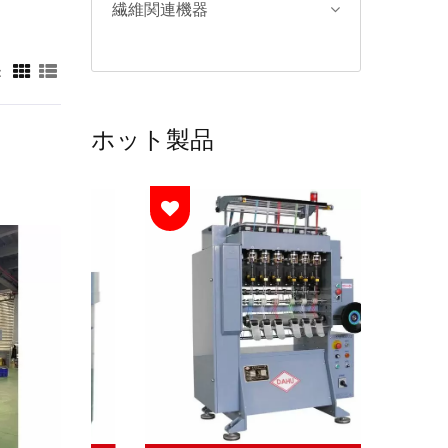
繊維関連機器
：
ホット製品