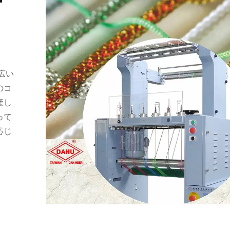
ー
幅広い
のコ
産し
って
応じ