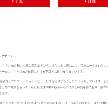
分証明書用のコード、耳ルー
詳細
詳細
ドなど、幅広い製品を生産し
異なるサイズは複数の筒仕様
て変更可能です。最大12本
の筒に対応するいくつかの仕
ります。また、筒はリクエス
じてカスタマイズできます。
ピングマシン
 Co., Ltd.は、かぎ針編み機の主要な製造業者です。彼らの主な製品には、高速ニー
ヘールは、かぎ針編み技術における革新と品質で知られています。
製品品質とプロフェッショナルなサービスを提供することにコミットしています。設
さと専門知識をもって、私たちは世界中の顧客からの信頼と称賛を得ており、業界
きます。
。先進的な技術と20年以上の経験を持つTaiwan DAHUは、各顧客の要件を正確か