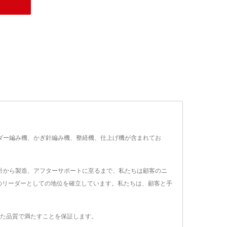
プコー
ます。
によっ
の針数量
様があ
トに応
ドルシリンダー編み機、かぎ針編み機、整経機、仕上げ機が含まれてお
計から製造、アフターサポートに至るまで、私たちは顧客のニ
のリーダーとしての地位を確立しています。私たちは、顧客と手
つ優れた品質で満たすことを保証します。