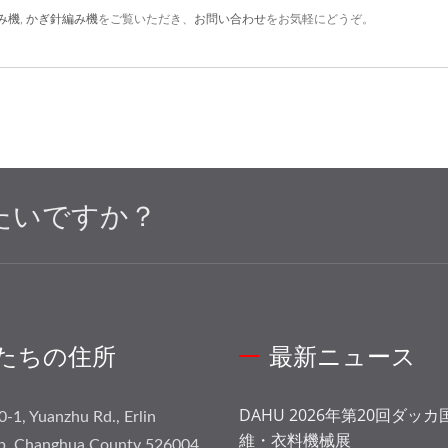
み機
,
かぎ針編み機
をご覧いただき、
お問い合わせ
をお気軽にどうぞ。
たいですか？
たちの住所
最新ニュース
DAHU 2026年第20回ダッ
0-1, Yuanzhu Rd., Erlin
維・衣料機械展
p, Changhua County 526004,