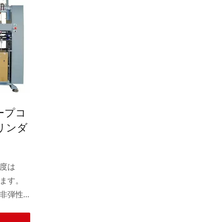
ープコ
リンダ
度は
きます。
非弾性
ア、身