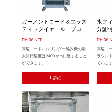
自動30インチかぎ針編み機
ガーメントコード＆エラス
水フ
ティックイヤーループコー
分証
ド用 高速6頭針シリンダー
高速
DH 06-NCF
DH 06-
編み機
高速ニードルシリンダー編み機の最
高速ニ
大回転速度は2400 rpmに達すること
ラウン
ができます。
ていま
ー編み
ー内管
詳細
コア、
ープコ
イズは
って変
の数量は