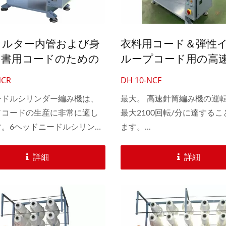
6頭コルド編み機
自動30インチかぎ針
ィルター内管および身
衣料用コード＆弾性
明書用コードのための
ループコード用の高速
6頭針シリンダー編み機
針シリンダー編み機
NCR
DH 10-NCF
ードルシリンダー編み機は、
最大。 高速針筒編み機の運
ドコードの生産に非常に適し
最大2100回転/分に達する
す。6ヘッドニードルシリンダ
ます。...
機は、さまざまな水フィルタ
、弾性および非弾性の靴ひも
詳細
詳細
身分証明書用のコード、耳ル
ードを生産します。異なるサ
、複数のシリンダー仕様によ
更可能です。シリンダーの針
3から14までのいくつかの仕