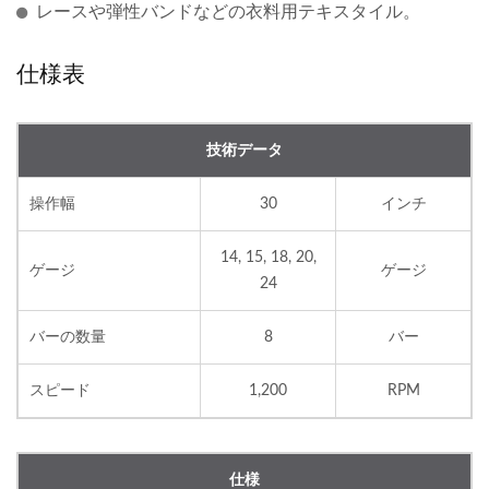
レースや弾性バンドなどの衣料用テキスタイル。
仕様表
技術データ
操作幅
30
インチ
14, 15, 18, 20,
ゲージ
ゲージ
24
バーの数量
8
バー
スピード
1,200
RPM
仕様