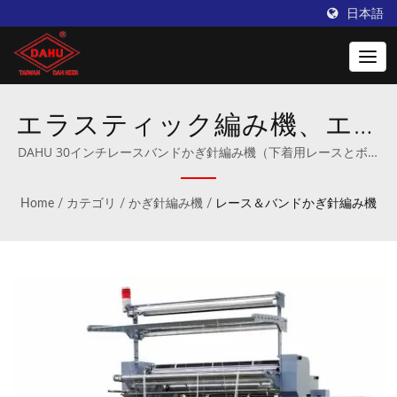
日本語
エラスティック編み機、エラ
スティックボタンホール機、
DAHU 30インチレースバンドかぎ針編み機（下着用レースとボタ
ンホール） | かぎ針編みおよびワープニッティング機械の専門メ
下着用レース機 | Taiwan
ーカー。
Home
/
カテゴリ
/
かぎ針編み機
/
レース＆バンドかぎ針編み機
DAHUの革新的なワーピング
マシン