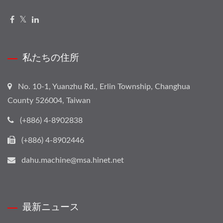
私たちの住所
No. 10-1, Yuanzhu Rd., Erlin Township, Changhua
County 526004, Taiwan
(+886) 4-8902838
(+886) 4-8902446
dahu.machine@msa.hinet.net
最新ニュース