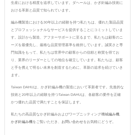
生産における精度を追求しています。ダヘールは、かぎ針編み技術に
おける革新と品質で知られています。
編み機製造における30年以上の経験を持つ私たちは、優れた製品品質
とプロフェッショナルなサービスを提供することにコミットしていま
す。設計から製造、アフターサポートに至るまで、私たちは顧客のニ
ーズを最優先し、厳格な品質管理基準を維持しています。誠実さと専
門知識をもって、私たちは世界中の顧客からの信頼と称賛を得てお
り、業界のリーダーとしての地位を確立しています。私たちは、顧客
と手を携えて明るい未来を創造するために、革新の追求を続けていき
ます。
Taiwan DAHUは、かぎ針編み機の製造において革新者です。先進的な
技術と20年以上の経験を持つTaiwan DAHUは、各顧客の要件を正確
かつ優れた品質で満たすことを保証します。
私たちの高品質なかぎ針編みおよびワープニッティング機械
編み機
,
かぎ針編み機
をご覧いただき、
お問い合わせ
をお気軽にどうぞ。