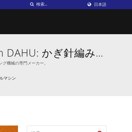
日本語
 DAHU: かぎ針編み機
ー
ィング機械の専門メーカー。
ルマシン