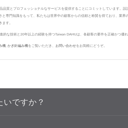
製品品質とプロフェッショナルなサービスを提供することにコミットしています。設
さと専門知識をもって、私たちは世界中の顧客からの信頼と称賛を得ており、業界
きます。
。先進的な技術と20年以上の経験を持つTaiwan DAHUは、各顧客の要件を正確か
み機
,
かぎ針編み機
をご覧いただき、
お問い合わせ
をお気軽にどうぞ。
たいですか？