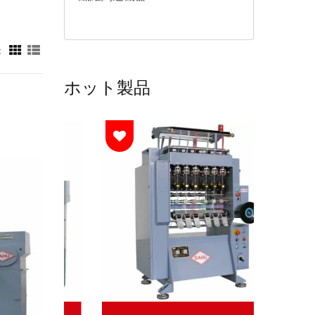
：
ホット製品