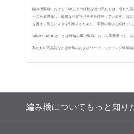
編み機製造における30年以上の経験を持つ私たちは、優れた
ーズを最優先し、厳格な品質管理基準を維持しています。誠実
を携えて明るい未来を創造するために、革新の追求を続けてい
Taiwan DAHUは、かぎ針編み機の製造において革新者です
私たちの高品質なかぎ針編みおよびワープニッティング機械
編
編み機についてもっと知り