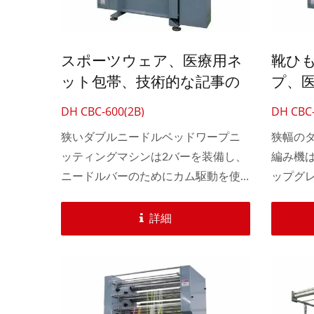
自動30インチかぎ針編み機
スポーツウェア、医療用ネ
靴ひ
ット包帯、技術的な記事の
プ、
ためのカム駆動の狭いダブ
めの
DH CBC-600(2B)
DH CBC-
ルニードルベッドワープニ
ッド
狭いダブルニードルベッドワープニ
狭幅の
ッティングマシン
シン
ッティングマシンは2バーを装備し、
編み機
ニードルバーのためにカム駆動を使
ップグ
用しています。これにより、靴ひ
制御を
も、リブテープ、ドローストリング
のため
詳細
テープなど、より繊細なワープニッ
提供します
ト生地を生産できます。