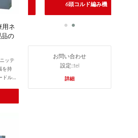
編み機
6頭コルド編み機
自
療用ネ
製品の
0"ダ
ワープ
お問い合わせ
ニッテ
設定::tel
幅を持
ードルバ
詳細
ていま
ブテー
など、
を生産