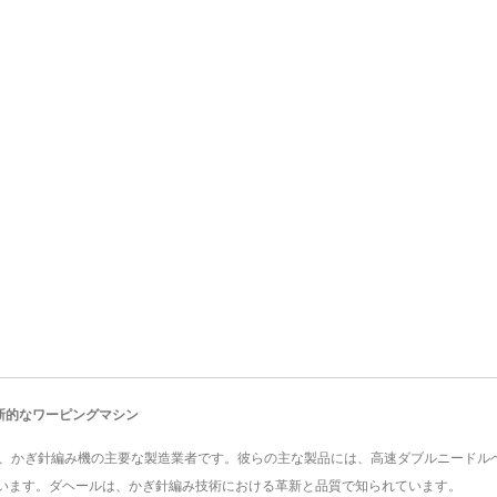
の革新的なワーピングマシン
 Co., Ltd.は、かぎ針編み機の主要な製造業者です。彼らの主な製品には、高速ダブ
います。ダヘールは、かぎ針編み技術における革新と品質で知られています。