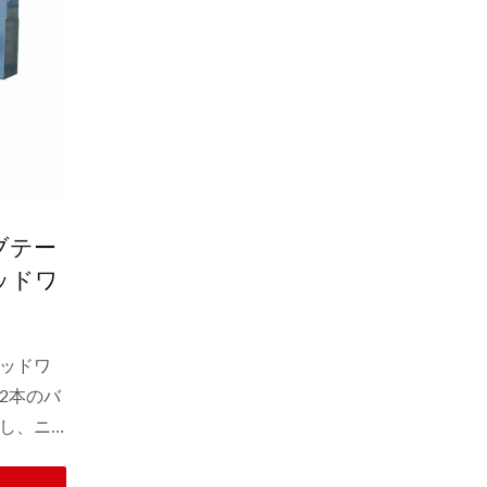
ブテー
ッドワ
シン
ッドワ
2本のバ
し、ニ
を使用