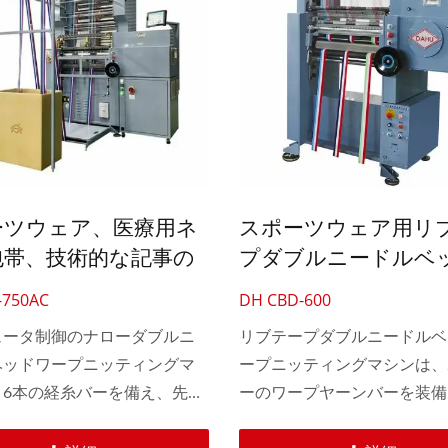
ーツウェア、医療用ネ
スポーツウェア用リ
包帯、技術的な記事の
プダブルニードルベ
のコンピュータ制御狭
ープニッティングマ
-750AC
DH CBD-600
重針ベッドワープ編み
ュータ制御のナローダブルニ
リブテープダブルニードルベ
ベッドワープニッティングマ
ープニッティングマシンは、
、6本の経糸バーを備え、先進
ーのワープヤーンバーを装備
FECT®システムとDHWFSD®
ードルバーのために偏心駆動