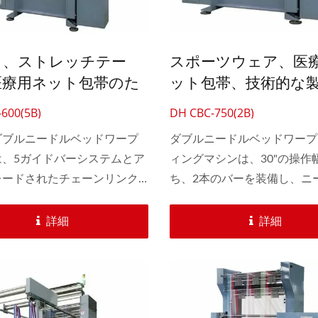
6頭コルド編み機
自動30インチかぎ針
も、ストレッチテー
スポーツウェア、医
医療用ネット包帯のた
ット包帯、技術的な
狭いダブルニードルベ
ためのカム駆動付き3
600(5B)
DH CBC-750(2B)
ワープニッティングマ
ブルニードルベッド
ダブルニードルベッドワープ
ダブルニードルベッドワープ
ニッティングマシン
は、5ガイドバーシステムとア
ィングマシンは、30"の操作
レードされたチェーンリンク
ち、2本のバーを装備し、ニ
備えており、多様な狭幅生地
ーのためにカム駆動を使用し
の柔軟なパターンデザインを
す。これにより、靴ひも、リ
詳細
詳細
。...
プ、ドローストリングテープ
より繊細なワープニット生地
できます。