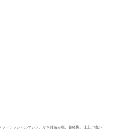
ルニードルベッドラッシャルマシン、かぎ針編み機、整経機、仕上げ機が