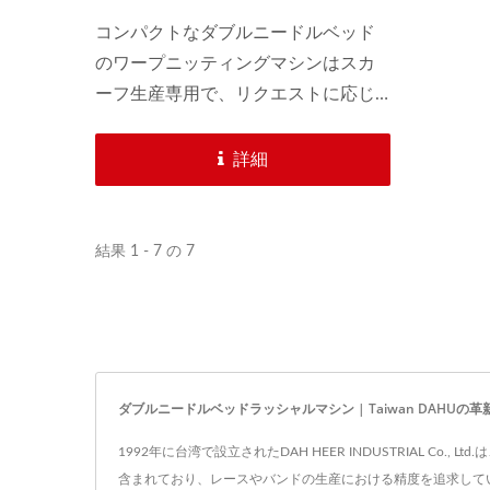
コンパクトなダブルニードルベッド
のワープニッティングマシンはスカ
ーフ生産専用で、リクエストに応じ
て3、9、18ニードルに仕様を変更で
きます。シンプルな構造で、機械は
詳細
よりスムーズに動作し、操作が簡単
です。
結果 1 - 7 の 7
ダブルニードルベッドラッシャルマシン | Taiwan DAHU
1992年に台湾で設立されたDAH HEER INDUSTRIAL
含まれており、レースやバンドの生産における精度を追求して