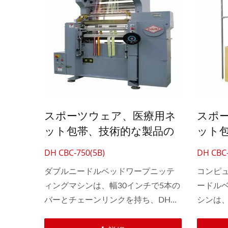
スポーツウェア、医療用ネ
スポ
ット包帯、技術的な製品の
ット
ためのカム駆動30インチダ
ため
DH CBC-750(5B)
DH CBC
ブルニードルベッドワープ
幅二
ダブルニードルベッドワープニッテ
コンピ
ニッティングマシン
機
ィングマシンは、幅30インチで5本の
ードル
バーとチェーンリンクを持ち、DH...
シンは
的なEF