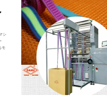
ッ
ン
ルマシ
ー
るモ