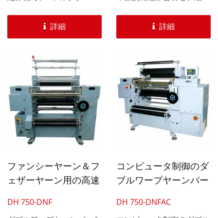
ーバーが装備されており、
端のEFFECT®制御システ
幅広いファンシーヤーンと
ムを搭載しており、ファン
詳細
詳細
フェザー糸を生産できま
シー糸デザインの新たな可
す。 6つのウェフトバー
能性の領域を切り開いてい
とチェーンリンクによって
ます。...
複数のパターンがデザイン
可能です。15GG、
18GG、20GGなど、いく
つかのゲージが利用可能で
す。
ファンシーヤーン＆フ
コンピュータ制御のダ
ェザーヤーン用の高速
ブルワープヤーンバー
ダブルワープヤーンバ
自動30インチかぎ針編
DH 750-DNF
DH 750-DNFAC
ー自動30インチかぎ針
み機（ファンシーヤー