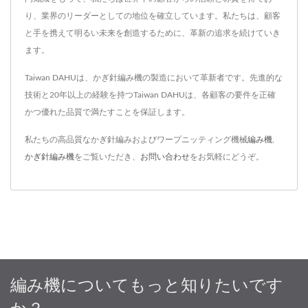
り、業界のリーダーとしての地位を確立しています。私たちは、顧客
と手を携えて明るい未来を創造するために、革新の追求を続けていき
ます。
Taiwan DAHUは、かぎ針編み機の製造において革新者です。先進的な
技術と20年以上の経験を持つTaiwan DAHUは、各顧客の要件を正確
かつ優れた品質で満たすことを保証します。
私たちの高品質なかぎ針編みおよびワープニッティング機械
編み機
,
かぎ針編み機
をご覧いただき、
お問い合わせ
をお気軽にどうぞ。
編み機についてもっと知りたいです
か？