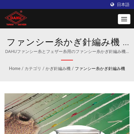
日本語
ファンシー糸かぎ針編み機 |
Taiwan DAHU: かぎ針編み機
DAHUファンシー糸とフェザー糸用のファンシー糸かぎ針編み機 |
かぎ針編みおよびワープニッティング機械の専門メーカー。
のリーディングプロバイダー
Home
/
カテゴリ
/
かぎ針編み機
/
ファンシー糸かぎ針編み機