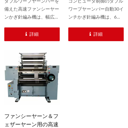
編み機
ダブルワープヤーンバーを
ン＆フェザーヤーン
コンピュータ制御のダブル
備えた高速ファンシーヤー
ワープヤーンバー自動30イ
用）
ンかぎ針編み機は、幅広い
ンチかぎ針編み機は、6本
ファンシーヤーンとフェザ
のバーDHWFSD®サーボ
ーヤーンを生産します。
駆動緯糸バーシステムを備
詳細
詳細
3つの緯糸バーとチェーン
えており、EFFECT®制御
リンクによって複数のパタ
システムを特徴としていま
ーンをデザイン可能です。
す。これにより、無限のバ
15GG、18GG、20GGな
リエーションのファンシー
ど、いくつかのゲージが利
ヤーンファッションスカー
用可能です。
フを作成する能力がありま
す。
ファンシーヤーン＆フ
ェザーヤーン用の高速