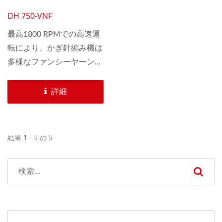
自動30インチかぎ針編
DH 750-VNF
み機
最高1800 RPMでの高速運
転により、かぎ針編み機は
多様なファンシーヤーンと
フェザーヤーンを生産しま
す。 3つの緯糸バーとチ
詳細
ェーンリンクによって複数
のパターンをデザイン可能
です。15GG、18GG、
結果 1 - 5 の 5
20GGなど、いくつかのゲ
ージが利用可能です。