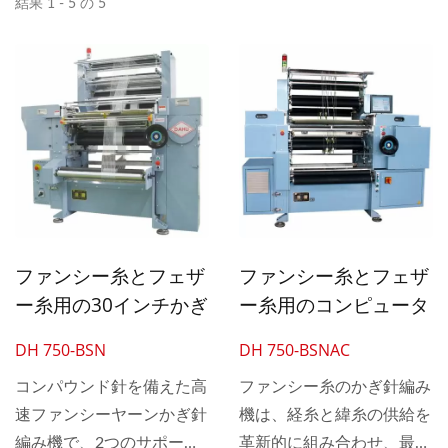
結果 1 - 5 の 5
ファンシー糸とフェザ
ファンシー糸とフェザ
ー糸用の30インチかぎ
ー糸用のコンピュータ
針編み機、高速複合針
化されたダブルサポー
DH 750-BSN
DH 750-BSNAC
＆2つのサポーターバ
ターバー自動30インチ
ー自動機
コンパウンド針を備えた高
かぎ針編み機
ファンシー糸のかぎ針編み
速ファンシーヤーンかぎ針
機は、経糸と緯糸の供給を
編み機で、2つのサポータ
革新的に組み合わせ、最先