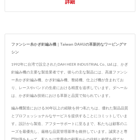
詳細
ファンシー糸かぎ針編み機 | Taiwan DAHUの革新的なワーピングマ
シン
1992年に台湾で設立されたDAH HEER INDUSTRIAL Co., Ltd.は、かぎ
針編み機の主要な製造業者です。彼らの主な製品には、高速ファンシ
ー糸かぎ針編み機、かぎ針編み機、整経機、仕上げ機が含まれてお
り、レースやバンドの生産における精度を追求しています。ダヘール
は、かぎ針編み技術における革新と品質で知られています。
編み機製造における30年以上の経験を持つ私たちは、優れた製品品質
とプロフェッショナルなサービスを提供することにコミットしていま
す。設計から製造、アフターサポートに至るまで、私たちは顧客のニ
ーズを最優先し、厳格な品質管理基準を維持しています。誠実さと専
門知識をもって、私たちは世界中の顧客からの信頼と称賛を得てお