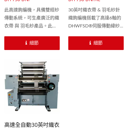
此高速鉤編機，具備雙經紗
30英吋織衣帶 & 羽毛紗針
傳動系統，可生產廣泛的織
織鉤編機搭載了高達6軸的
衣帶 與 羽毛紗產品。此機
DHWFSD®伺服傳動緯紗
型配置三組緯紗針板運用花
橫移系統，並且搭載
板操作，可設計眾多花樣。
EFFECT®控制系統，這意
細節
細節
此機型可配置多種針數，如
味著它具有無限可能的花式
15、18、與20針。
紗線和流行裝飾圍巾的織造
能力。 突破了傳統機械台
的限制，不僅節省了更換花
板的時間，還可以通過無限
花板輸入來製造多種花樣，
適用於花式紗線、手鉤紗、
以及流行裝飾圍巾等多種產
品。此機型可配置多種針
數，如15、18、與20針。
高速全自動30英吋織衣