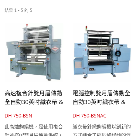
結果 1 - 5 的 5
高速複合針雙月眉傳動
電腦控制雙月眉傳動全
全自動30英吋織衣帶 &
自動30英吋織衣帶 &
羽毛紗專用針織鉤編機
羽毛紗針織鉤編機
DH 750-BSN
DH 750-BSNAC
此高速鉤編機，是使用複合
織衣帶針織鉤編機以創新的
針並搭配雙月眉傳動係統，
方式結合了經紗和緯紗的混