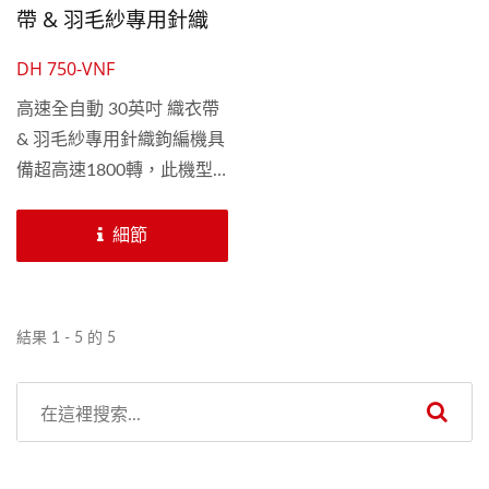
帶 & 羽毛紗專用針織
鉤編機
DH 750-VNF
高速全自動 30英吋 織衣帶
& 羽毛紗專用針織鉤編機具
備超高速1800轉，此機型
可生產廣泛的織衣帶與羽毛
紗產品。此機型配置三組緯
細節
紗針板運用花板操作，可設
計眾多花樣。 此機型可配
置多種針數，如15、18、
結果 1 - 5 的 5
與20針。