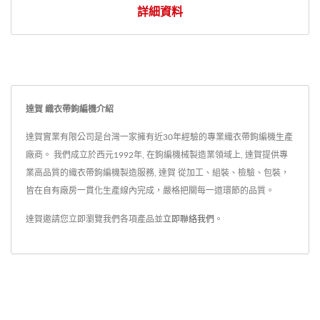
詳細資料
達賀 織衣帶鉤編機介紹
達賀實業有限公司是台灣一家擁有近30年經驗的專業織衣帶鉤編機生產
廠商。 我們成立於西元1992年, 在鉤編機械製造業領域上, 達賀提供專
業高品質的織衣帶鉤編機製造服務, 達賀 從加工、組裝、檢驗、包裝，
皆在自有廠房一貫化生產線內完成，嚴格把關每一道環節的品質。
達賀邀請您立即瀏覽我們各項產品並
立即聯絡我們
。