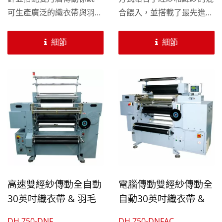
可生產廣泛的織衣帶與羽毛
合餵入，並搭載了最先進的
紗產品。此機型配置6組緯
EFFECT®控制系統，為花
紗針板運用花板操作，可設
式紗的設計帶來全新的可能
細節
細節
計眾多花樣。 此機型可配
性。它不僅提供多樣的緯紗
置多種針數，如15、18、
花樣選擇，還加入經紗餵入
與20針。
的變化和送紗的同步調整，
從而豐富了設計元素。同
時，機器配備了全新的電腦
系統，可做單軸多角度設定
與多軸獨立調整，使操作更
加靈活。這款鉤編機不僅提
高了技術水平，還引領著花
式紗線應用的新潮流。此機
高速雙經紗傳動全自動
電腦傳動雙經紗傳動全
型可配置多種針數，如15、
30英吋織衣帶 & 羽毛
自動30英吋織衣帶 &
18、與20針。
紗專用針織鉤編機
羽毛紗針織鉤編機
DH 750-DNF
DH 750-DNFAC