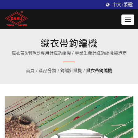
中文 (繁體)
織衣帶鉤編機
織衣帶&羽毛紗專用針織鉤編機 / 專業生產針織鉤編機製造商
首頁
/
產品分類
/
鉤編針織機
/
織衣帶鉤編機