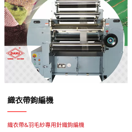
織衣帶鉤編機
織衣帶&羽毛紗專用針織鉤編機