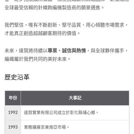
全球最受信賴的針織鉤編機製造商的願景邁進。
我們堅信，唯有不斷創新、堅守品質、用心傾聽市場需求，
才能真正創造超越顧客期待的價值。
未來，達賀將持續以
專業、誠信與熱情
，與全球夥伴攜手，
編織屬於我們共同的美好未來。
歷史沿革
年份
大事記
1992
達賀實業有限公司成立於彰化縣埔心鄉。
1993
業務擴展至東南亞市場。