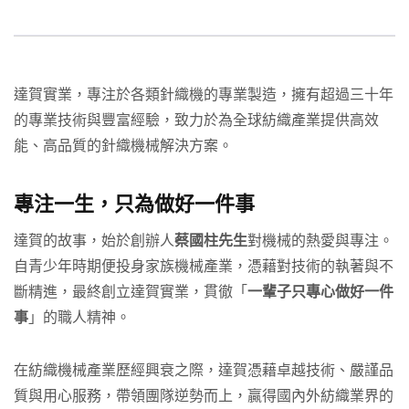
達賀實業，專注於各類針織機的專業製造，擁有超過三十年
的專業技術與豐富經驗，致力於為全球紡織產業提供高效
能、高品質的針織機械解決方案。
專注一生，只為做好一件事
達賀的故事，始於創辦人
蔡國柱先生
對機械的熱愛與專注。
自青少年時期便投身家族機械產業，憑藉對技術的執著與不
斷精進，最終創立達賀實業，貫徹「
一輩子只專心做好一件
事
」的職人精神。
在紡織機械產業歷經興衰之際，達賀憑藉卓越技術、嚴謹品
質與用心服務，帶領團隊逆勢而上，贏得國內外紡織業界的