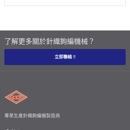
了解更多關於針織鉤編機械？
立即聯絡 !!
專業生產針織鉤編機製造商