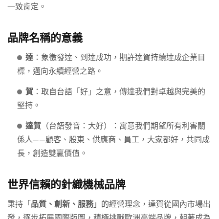
一致肯定。
品牌名稱的意義
達
：象徵發達、到達成功，期許達賀持續達成企業目
標，邁向永續經營之路。
賀
：取自台語「好」之意，傳達我們對卓越與完美的
堅持。
達賀
（台語發音：大好）：寓意我們期望所有利害關
係人——顧客、股東、供應商、員工，大家都好，共同成
長，創造雙贏價值。
世界信賴的針織機械品牌
秉持「
品質、創新、服務
」的經營理念，達賀從國內市場出
發，逐步拓展國際版圖，積極挑戰歐洲高端品牌，朝著成為