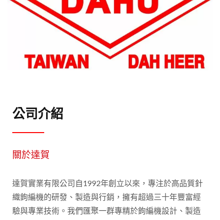
公司介紹
關於達賀
達賀實業有限公司自1992年創立以來，專注於高品質針
織鉤編機的研發、製造與行銷，擁有超過三十年豐富經
驗與專業技術。我們匯聚一群專精於鉤編機設計、製造