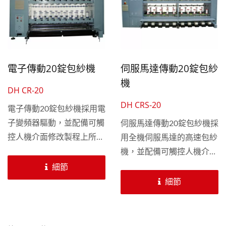
電子傳動20錠包紗機
伺服馬達傳動20錠包紗
機
DH CR-20
DH CRS-20
電子傳動20錠包紗機採用電
子變頻器驅動，並配備可觸
伺服馬達傳動20錠包紗機採
控人機介面修改製程上所需
用全機伺服馬達的高速包紗
要的參數。 不管是單包覆
機，並配備可觸控人機介面
紗分為Z捻（順時鐘方
修改製程上所需要的參數。
細節
向），S捻（逆時鐘方
不管是單包覆紗分為Z捻
細節
向），或雙包覆紗，包覆兩
（順時鐘方向），S捻（逆
條互為反向之硬紗，—為z
時鐘方向），或雙包覆紗，
捻方向，一為S捻方向，
包覆兩條互為反向之硬紗，