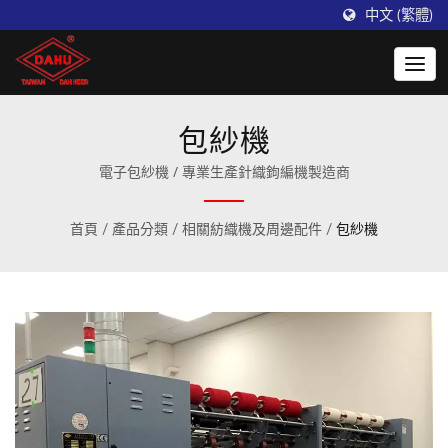
中文 (繁體)
包紗機
電子包紗機 / 專業生產針織鉤編機製造商
首頁
/
產品分類
/
相關紡織機及周邊配件
/
包紗機