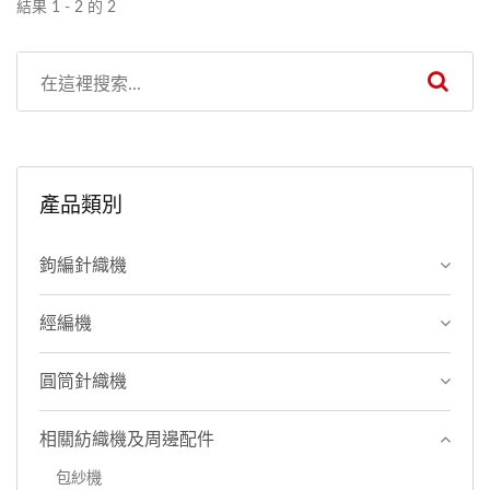
結果 1 - 2 的 2
（即為外包和内包），利用
—為z捻方向，一為S捻方
不同捻度之變化而產生不同
向，（即為外包和内包），
之效果。
利用不同捻度之變化而產生
不同之效果。
產品類別
鉤編針織機
經編機
圓筒針織機
相關紡織機及周邊配件
包紗機