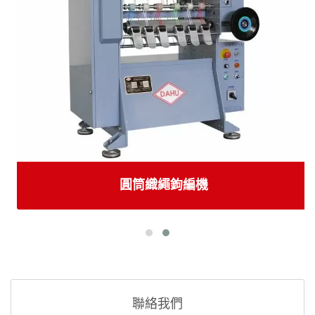
圓筒織繩鉤編機
聯絡我們