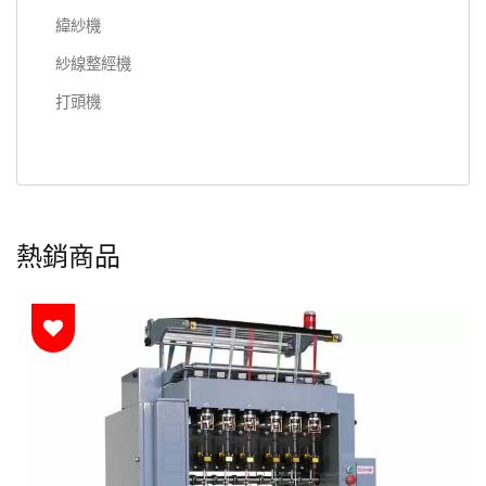
緯紗機
紗線整經機
打頭機
熱銷商品