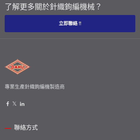
了解更多關於針織鉤編機械？
立即聯絡 !!
專業生產針織鉤編機製造商
聯絡方式