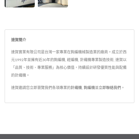
達賀簡介
達賀實業有限公司是台灣一家專業在鉤編機械製造業的廠商。成立於西
元1992年並擁有近30年的鉤編機, 經編機, 針織機專業製造技術, 達賀以
「品質、技術、專業服務」為核心價值，持續設計研發優質性能與配備
的針織機。
達賀邀請您立即瀏覽我們各項專業的
針織機
,
鉤編機
並
立即聯絡我們
。