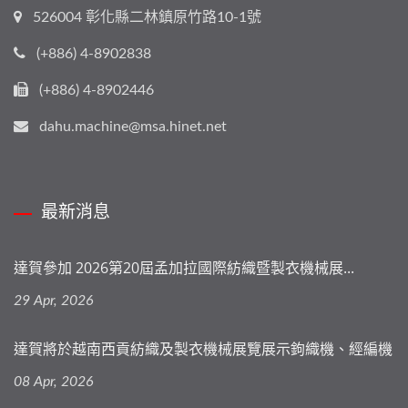
526004 彰化縣二林鎮原竹路10-1號
(+886) 4-8902838
(+886) 4-8902446
dahu.machine@msa.hinet.net
最新消息
達賀參加 2026第20屆孟加拉國際紡織暨製衣機械展...
29 Apr, 2026
達賀將於越南西貢紡織及製衣機械展覽展示鉤織機、經編機
08 Apr, 2026