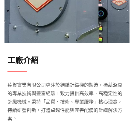
工廠介紹
達賀實業有限公司專注於鉤編針織機的製造，憑藉深厚
的專業技術與豐富經驗，致力提供高效率、高穩定性的
針織機械。秉持「品質、技術、專業服務」核心理念，
持續研發創新，打造卓越性能與完善配備的針織解決方
案。