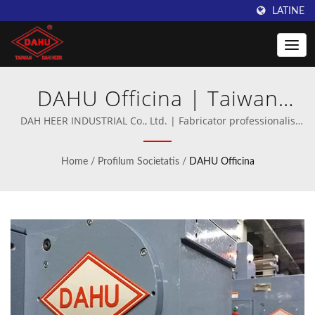
LATINE
DAHU Officina | Taiwan
DAHU: Excellentia in
DAH HEER INDUSTRIAL Co., Ltd. | Fabricator professionalis
machinum croceti et texturae warp.
fabricando machinis crochet
Home
/
Profilum Societatis
/
DAHU Officina