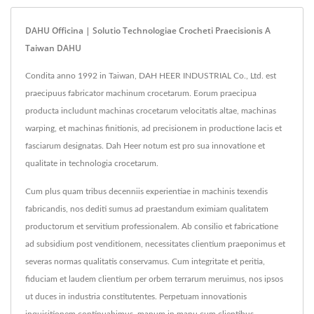
DAHU Officina | Solutio Technologiae Crocheti Praecisionis A
Taiwan DAHU
Condita anno 1992 in Taiwan, DAH HEER INDUSTRIAL Co., Ltd. est
praecipuus fabricator machinum crocetarum. Eorum praecipua
producta includunt machinas crocetarum velocitatis altae, machinas
warping, et machinas finitionis, ad precisionem in productione lacis et
fasciarum designatas. Dah Heer notum est pro sua innovatione et
qualitate in technologia crocetarum.
Cum plus quam tribus decenniis experientiae in machinis texendis
fabricandis, nos dediti sumus ad praestandum eximiam qualitatem
productorum et servitium professionalem. Ab consilio et fabricatione
ad subsidium post venditionem, necessitates clientium praeponimus et
severas normas qualitatis conservamus. Cum integritate et peritia,
fiduciam et laudem clientium per orbem terrarum meruimus, nos ipsos
ut duces in industria constitutentes. Perpetuam innovationis
inquisitionem continuabimus, manum in manu cum clientibus