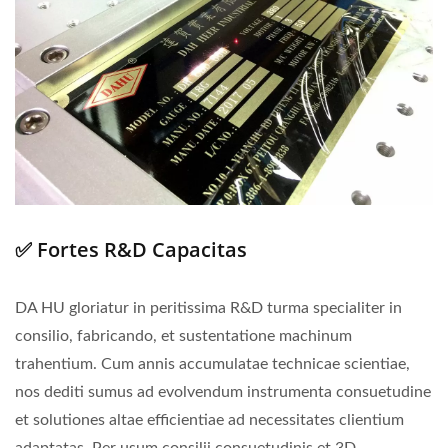
✅ Fortes R&D Capacitas
DA HU gloriatur in peritissima R&D turma specialiter in
consilio, fabricando, et sustentatione machinum
trahentium. Cum annis accumulatae technicae scientiae,
nos dediti sumus ad evolvendum instrumenta consuetudine
et solutiones altae efficientiae ad necessitates clientium
adaptatas. Per usum consilii consuetudinis et 3D