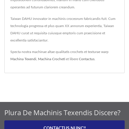
operantes ad futurum clariorem creandum.
Taiwan DAHU innovator in machinis croceorum fabricandis fuit. Cum
technologia progressa et plus quam XX annorum experientia, Taiwan
DAHU curat ut requisita cuiusque emptoris cum praecisione et
excellentia satisfaciantur.
Specta nostra machinae altae qualitatis crochets et texturae warp
Machina Texendi
,
Machina Crocheti
et libere
Contactus
.
Plura De Machinis Texendis Discere?
CONTACTUS NUNC!!