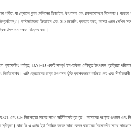
গর্বিত, যা ক্রোশে বুনন মেশিনের ডিজাইন, উৎপাদন এবং রক্ষণাবেক্ষণে বিশেষজ্ঞ। বছরের পর ব
প্রতিশ্রুতিবদ্ধ। কাস্টমাইজড ডিজাইন এবং 3D মডেলিং ব্যবহার করে, আমরা এমন মেশিন সরবরা
গ্রিক উৎপাদন দক্ষতা উন্নত করা।
থেকে প্যাকেজিং পর্যন্ত, DA HU একটি সম্পূর্ণ ইন-হাউজ একীভূত উৎপাদন প্রক্রিয়া পরিচালনা
বং নির্ভরযোগ্য। এটি ক্রেতাদের জন্য উৎপাদন ঝুঁকি ব্যাপকভাবে কমিয়ে দেয় এবং দীর্ঘমেয়
001 এবং CE নিরাপত্তা মানের সাথে সার্টিফিকেটপ্রাপ্ত। আমাদের পণ্যের গুণমান এবং নি
ভাবে স্বীকৃত। যারা ডি এ এইচ ইউ নির্বাচন করেন তারা কেবল বাজারের নিয়মাবলীর সাথে সামঞ্জস্