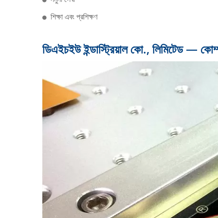
শিক্ষা এবং প্রশিক্ষণ
ডিএইচইউ ইন্ডাস্ট্রিয়াল কো., লিমিটেড — কোম্