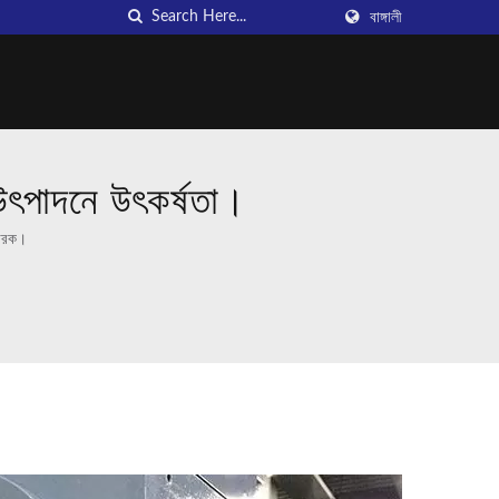
বাঙ্গালী
পাদনে উৎকর্ষতা।
কারক।