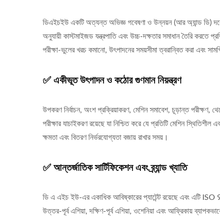
ডিএইচইউ একটি অত্যন্ত অভিজ্ঞ গবেষণা ও উন্নয়ন (আর অ্যান্ড ডি) দলের 
অনুযায়ী কাস্টমাইজড যন্ত্রপাতি এবং উচ্চ-দক্ষতার সমাধান তৈরি করতে 
পরীক্ষা-ভুলের খরচ কমানো, উৎপাদনের সময়সীমা ত্বরান্বিত করা এবং সাম
✅ একীভূত উৎপাদন ও কঠোর গুণমান নিয়ন্ত্রণ
উপকরণ নির্বাচন, অংশ প্রক্রিয়াকরণ, মেশিন সমাবেশ, চূড়ান্ত পরীক্ষণ, 
পরীক্ষার যাচাইকরণ রয়েছে যা নিশ্চিত করে যে প্রতিটি মেশিন স্থিতিশীল এ
ক্ষমতা এবং বিতরণ নির্ভরযোগ্যতা বজায় রাখার সময়।
✅ আন্তর্জাতিক সার্টিফিকেশন এবং ব্র্যান্ড খ্যাতি
ডি এ এইচ ইউ-এর একাধিক আবিষ্কারের প্যাটেন্ট রয়েছে এবং এটি ISO 9
উত্তর-পূর্ব এশিয়া, দক্ষিণ-পূর্ব এশিয়া, ওশেনিয়া এবং আফ্রিকায় ব্যাপক