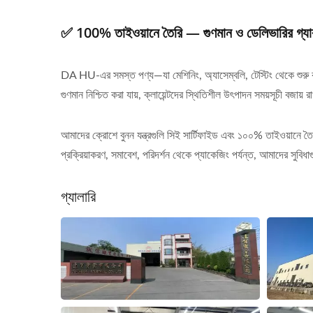
✅ 100% তাইওয়ানে তৈরি — গুণমান ও ডেলিভারির গ্যারা
DA HU-এর সমস্ত পণ্য—যা মেশিনিং, অ্যাসেম্বলি, টেস্টিং থেকে শুরু কর
গুণমান নিশ্চিত করা যায়, ক্লায়েন্টদের স্থিতিশীল উৎপাদন সময়সূচী বজায
আমাদের ক্রোশে বুনন যন্ত্রগুলি সিই সার্টিফাইড এবং ১০০% তাইওয়ানে ত
প্রক্রিয়াকরণ, সমাবেশ, পরিদর্শন থেকে প্যাকেজিং পর্যন্ত, আমাদের সুবি
গ্যালারি