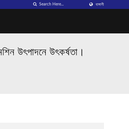
বাঙ্গালী
িন উৎপাদনে উৎকর্ষতা।