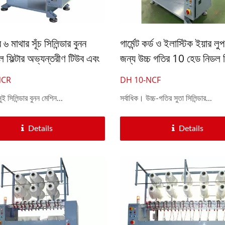
৬ হেড কর্ড নিটিং মেশিন
স্বয়ংক্রিয় ৩০-ইঞ্চি ক্রোশে নিটি
 ৬ মাথার সূঁচ সিলিন্ডার বুনন
গার্মেন্ট কর্ড ও ইলাস্টিক ইয়ার লুপ
 ফিল্টার অভ্যন্তরীণ টিউব এবং
জন্য উচ্চ গতির 10 হেড নিডল সি
্রের জন্য দড়ির জন্য।
নিটিং মেশিন
NCR
DH 10-NCF
ই সিলিন্ডার বুনন মেশিন...
সর্বাধিক। উচ্চ-গতির সুতা সিলিন্ডার...
Details
Details