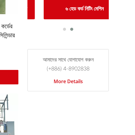
ং মেশিন
৬ হেড কর্ড নিটিং মেশিন
স্বয়
 কর্ডের
লিন্ডার
আমাদের সাথে যোগাযোগ করুন
(+886) 4-8902838
More Details