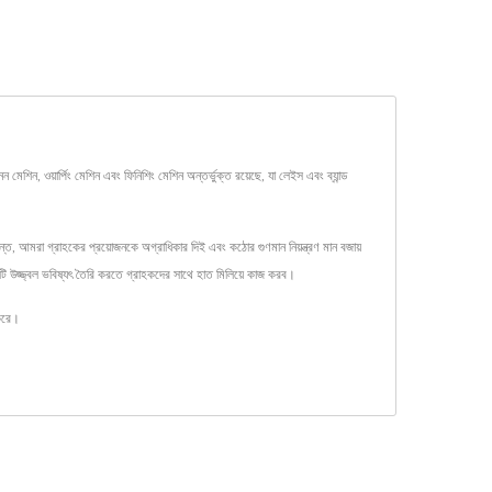
িন, ওয়ার্পিং মেশিন এবং ফিনিশিং মেশিন অন্তর্ভুক্ত রয়েছে, যা লেইস এবং ব্যান্ড
ন্ত, আমরা গ্রাহকের প্রয়োজনকে অগ্রাধিকার দিই এবং কঠোর গুণমান নিয়ন্ত্রণ মান বজায়
কটি উজ্জ্বল ভবিষ্যৎ তৈরি করতে গ্রাহকদের সাথে হাত মিলিয়ে কাজ করব।
করে।