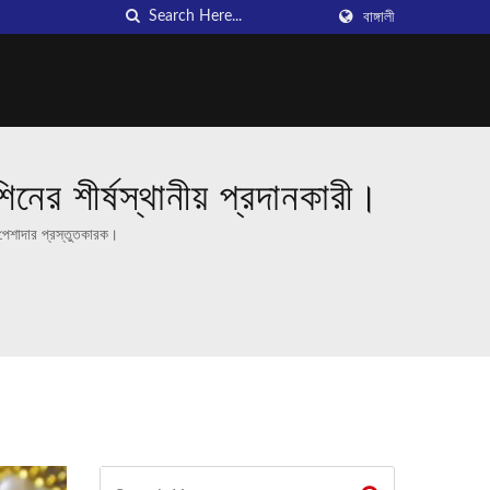
বাঙ্গালী
র শীর্ষস্থানীয় প্রদানকারী।
র পেশাদার প্রস্তুতকারক।