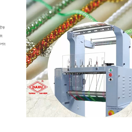
টিক
বং
কেশন