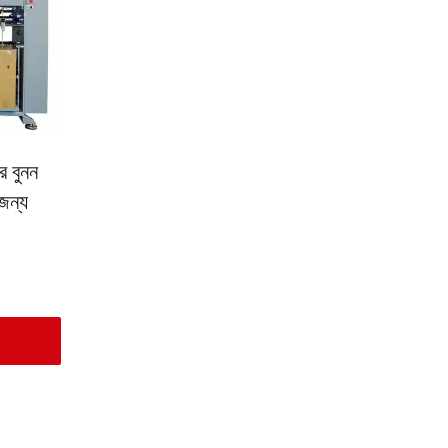
র বুনন
 জন্য