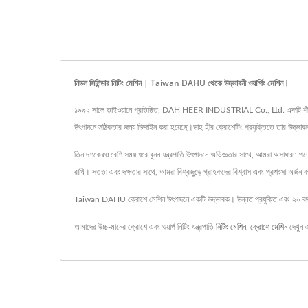
নিডল সিলিন্ডার নিটিং মেশিন | Taiwan DAHU থেকে উদ্ভাবনী ওয়ার্পিং মেশিন।
১৯৯২ সালে তাইওয়ানে প্রতিষ্ঠিত, DAH HEER INDUSTRIAL Co., Ltd. একটি শীর্ষস্থানীয় 
উৎপাদনে সঠিকতার জন্য ডিজাইন করা হয়েছে।ডাহ হীর ক্রোশেটিং প্রযুক্তিতে তার উদ্ভাব
তিন দশকেরও বেশি সময় ধরে বুনন যন্ত্রপাতি উৎপাদনে অভিজ্ঞতার সাথে, আমরা অসাধারণ পণ্য
রাখি। সততা এবং দক্ষতার সাথে, আমরা বিশ্বজুড়ে গ্রাহকদের বিশ্বাস এবং প্রশংসা অর্জন ক
Taiwan DAHU ক্রোশে মেশিন উৎপাদনে একটি উদ্ভাবক। উন্নত প্রযুক্তি এবং ২০ বছরে
আমাদের উচ্চ-মানের ক্রোশে এবং ওয়ার্প নিটিং যন্ত্রপাতি
নিটিং মেশিন
,
ক্রোশে মেশিন
দেখুন 