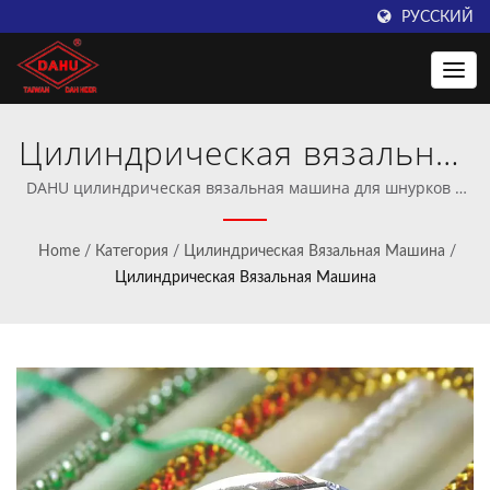
РУССКИЙ
Цилиндрическая вязальная
машина | Taiwan DAHU:
DAHU цилиндрическая вязальная машина для шнурков и
эластичных ушек | Профессиональный производитель
Ведущий поставщик машин
машин для вязания крючком и трикотажного вязания.
Home
/
Категория
/
Цилиндрическая Вязальная Машина
/
для вязания крючком
Цилиндрическая Вязальная Машина