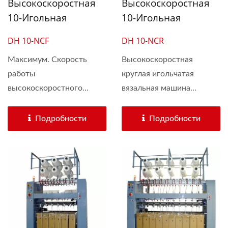
Высокоскоростная
Высокоскоростная
10-Игольная
10-Игольная
Цилиндрическая
Цилиндрическая
DH 10-NCF
DH 10-NCR
Вязальная Машина
Вязальная Машина
Для Шнура Одежды
Максимум. Скорость
Для Внутренней
Высокоскоростная
работы
круглая игольчатая
И Эластичного
Трубы Водяного
высокоскоростного
вязальная машина...
Ушного Шнура
Фильтра И Шнура
цилиндрового...
Для Удостоверения
Подробности
Личности
Подробности