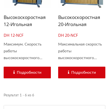
Высокоскоростная
Высокоскоростная
12-Игольная
20-Игольная
Цилиндрическая
Цилиндрическая
DH 12-NCF
DH 20-NCF
Вязальная Машина
Вязальная Машина
Для Эластичного
Максимум. Скорость
Для Эластичного
Максимальная скорость
работы
работы
Шнура Ушка
Ушного Шнура
высокоскоростного
высокоскоростного
цилиндрового...
цилиндрического...
Подробности
Подробности
Результат 1 - 6 из 6