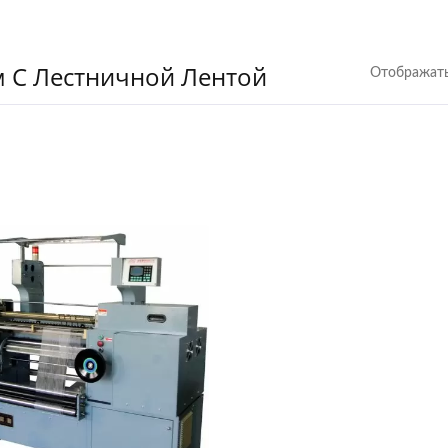
 С Лестничной Лентой
Отображать