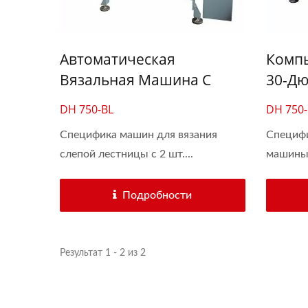
Автоматическая
Комп
Вязальная Машина С
30-Дю
Высокой Скоростью
Маши
DH 750-BL
DH 750
Шириной 30 Дюймов Для
Лест
Специфика машин для вязания
Специф
Слепой Лестничной
слепой лестницы с 2 шт....
машины 
Ленты
Подробности
Результат 1 - 2 из 2
Автоматическая Вязальная
6-
Машина Для Крючков 30