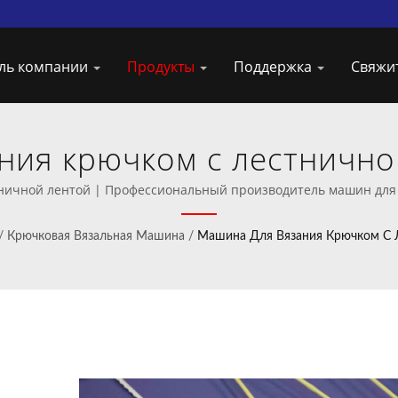
ль компании
Продукты
Поддержка
Свяжи
ния крючком с лестничной
 поставщик машин для в
ничной лентой | Профессиональный производитель машин для 
/
Крючковая Вязальная Машина
/
Машина Для Вязания Крючком С 