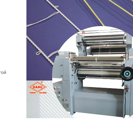
м
той