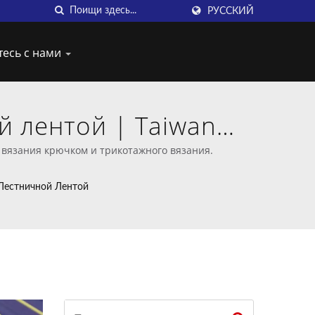
РУССКИЙ
тесь с нами
 лентой | Taiwan
язания крючком
вязания крючком и трикотажного вязания.
Лестничной Лентой