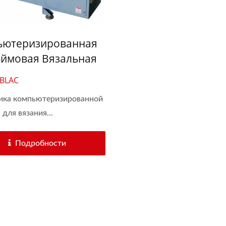
ьютеризированная
ймовая Вязальная
на Для Слепой
-BLAC
ничной Ленты
ика компьютеризированной
для вязания...
Подробности
Головочная Вязальная
Автоматическая Вяза
Машина
Машина Для Крючко