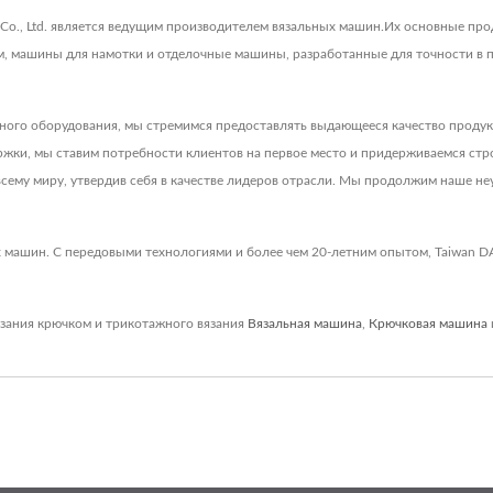
 Co., Ltd. является ведущим производителем вязальных машин.Их основные п
, машины для намотки и отделочные машины, разработанные для точности в п
ьного оборудования, мы стремимся предоставлять выдающееся качество проду
ки, мы ставим потребности клиентов на первое место и придерживаемся строг
сему миру, утвердив себя в качестве лидеров отрасли. Мы продолжим наше неу
 машин. С передовыми технологиями и более чем 20-летним опытом, Taiwan D
зания крючком и трикотажного вязания
Вязальная машина
,
Крючковая машина