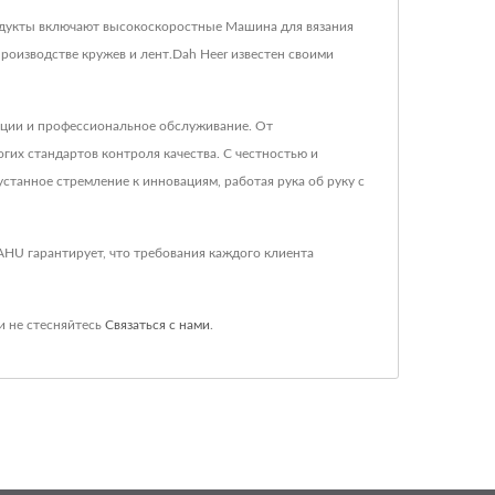
родукты включают высокоскоростные Машина для вязания
роизводстве кружев и лент.Dah Heer известен своими
кции и профессиональное обслуживание. От
их стандартов контроля качества. С честностью и
станное стремление к инновациям, работая рука об руку с
AHU гарантирует, что требования каждого клиента
и не стесняйтесь
Связаться с нами
.