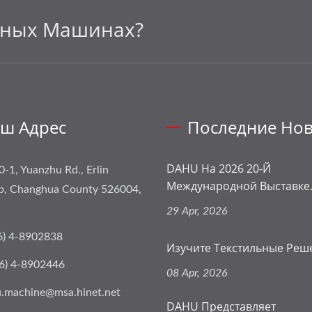
ьных Машинах?
ш Адрес
Последние Нов
DAHU На 2026 20-Й
0-1, Yuanzhu Rd., Erlin
Международной Выставке.
p, Changhua County 526004,
29 Apr, 2026
6) 4-8902838
Изучите Текстильные Реше
6) 4-8902446
08 Apr, 2026
.machine@msa.hinet.net
DAHU Представляет