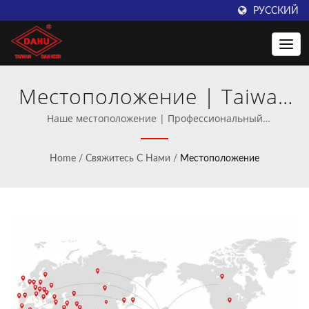
РУССКИЙ
Местоположение | Taiwan
DAHU: Превосходство в
Наше местоположение | Профессиональный
производитель машин для вязания крючком и
производстве машин для
трикотажного вязания.
Home
/
Свяжитесь С Нами
/
Местоположение
вязания крючком