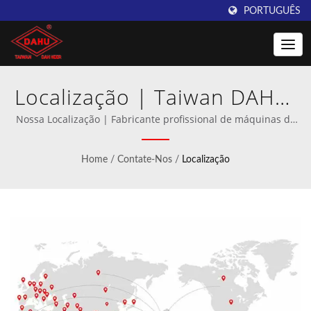
PORTUGUÊS
Localização | Taiwan DAHU:
Excelência na Fabricação de
Nossa Localização | Fabricante profissional de máquinas de
crochê e malharia de trama.
Máquinas de Crochê
Home
/
Contate-Nos
/
Localização