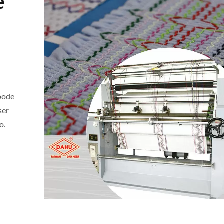
ê
pode
ser
o.