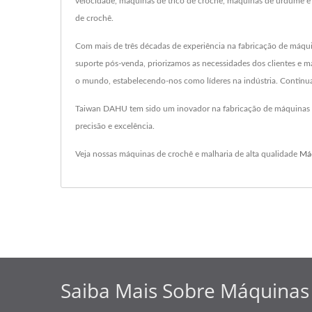
velocidade, máquinas de tricô de crochê, máquinas de urdume e
de crochê.
Com mais de três décadas de experiência na fabricação de máqui
suporte pós-venda, priorizamos as necessidades dos clientes e 
o mundo, estabelecendo-nos como líderes na indústria. Continuar
Taiwan DAHU tem sido um inovador na fabricação de máquinas d
precisão e excelência.
Veja nossas máquinas de crochê e malharia de alta qualidade
Máq
Saiba Mais Sobre Máquinas 