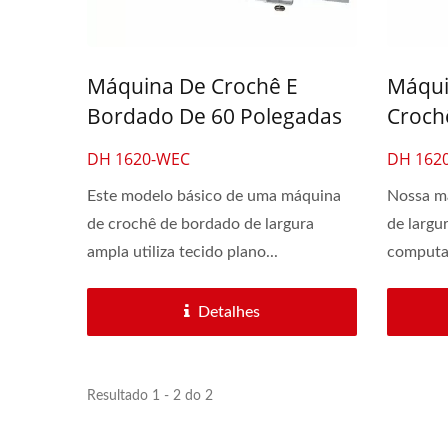
Máquina De Crochê E
Máqui
Bordado De 60 Polegadas
Croch
Para Tecido De Moda
Compu
DH 1620-WEC
DH 162
Poleg
Este modelo básico de uma máquina
Nossa m
Tecid
de crochê de bordado de largura
de largu
ampla utiliza tecido plano...
computa
avançado
Detalhes
Resultado 1 - 2 do 2
Máquina De Crochê
M
Automática De 30 Polegadas