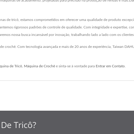
 máquinas de acabamento, projetadas para precisão na produção de rendas e fitas.Da
nas de tricô, estamos comprometidos em oferecer uma qualidade de produto excepcion
mantemos rigorosos padrões de controle de qualidade. Com integridade e expertise, c
emos nossa busca incansável por inovação, trabalhando lado a lado com os clientes p
e crochê. Com tecnologia avançada e mais de 20 anos de experiência, Taiwan DAHU g
uina de Tricô
,
Máquina de Crochê
e sinta-se à vontade para
Entrar em Contato
.
De Tricô?