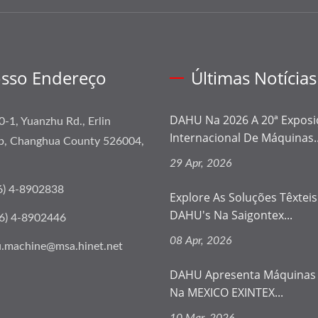
sso Endereço
Últimas Notícias
DAHU Na 2026 A 20ª Exposi
0-1, Yuanzhu Rd., Erlin
Internacional De Máquinas..
p, Changhua County 526004,
29 Apr, 2026
6) 4-8902838
Explore As Soluções Têxtei
DAHU's Na Saigontex...
6) 4-8902446
08 Apr, 2026
.machine@msa.hinet.net
DAHU Apresenta Máquinas 
Na MEXICO EXINTEX...