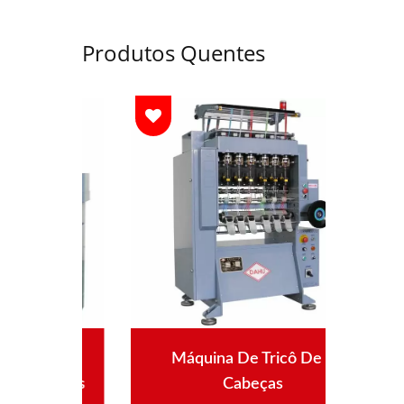
Produtos Quentes
ê
Máquina De Tricô De 6
gadas
Cabeças
Auto