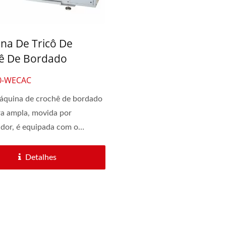
na De Tricô De
ê De Bordado
tadorizada De 60
0-WECAC
adas De Largura Para
áquina de crochê de bordado
o De Moda
ra ampla, movida por
dor, é equipada com o
...
Detalhes
áquina De Tricô De 6
Máquina De Croch
Cabeças
Automática De 30 Pole