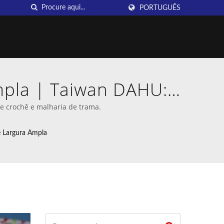
PORTUGUÊS
pla | Taiwan DAHU:
ô de Crochê
e crochê e malharia de trama.
 Largura Ampla