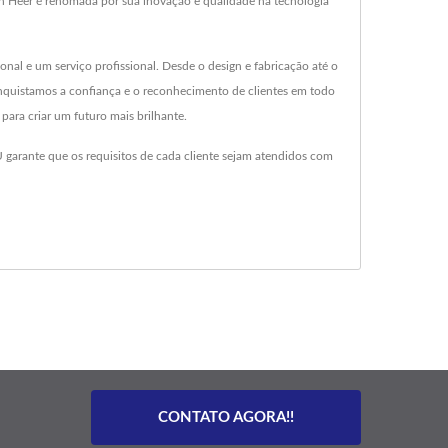
h Heer é renomada por sua inovação e qualidade na tecnologia
al e um serviço profissional. Desde o design e fabricação até o
onquistamos a confiança e o reconhecimento de clientes em todo
ara criar um futuro mais brilhante.
arante que os requisitos de cada cliente sejam atendidos com
CONTATO AGORA!!