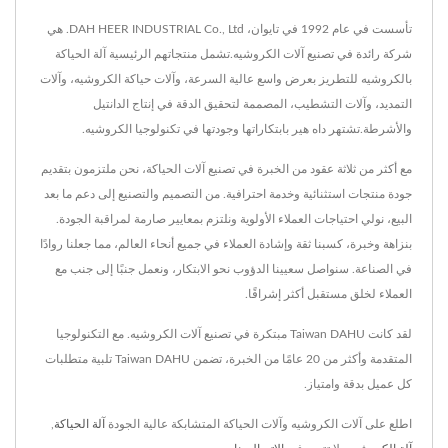
تأسست في عام 1992 في تايوان، DAH HEER INDUSTRIAL Co., Ltd. هي
شركة رائدة في تصنيع آلات الكروشيه.تشمل منتجاتهم الرئيسية آلة الحياكة
بالكروشيه للتطريز بعرض واسع عالية السرعة، وآلات حياكة الكروشيه، وآلات
التمديد، وآلات التشطيب، المصممة لتحقيق الدقة في إنتاج الدانتيل
والأشرطة.تشتهر داه هير بابتكاراتها وجودتها في تكنولوجيا الكروشيه.
مع أكثر من ثلاثة عقود من الخبرة في تصنيع آلات الحياكة، نحن ملتزمون بتقديم
جودة منتجات استثنائية وخدمة احترافية. من التصميم والتصنيع إلى دعم ما بعد
البيع، نولي احتياجات العملاء الأولوية ونلتزم بمعايير صارمة لمراقبة الجودة.
بنزاهة وخبرة، كسبنا ثقة وإشادة العملاء في جميع أنحاء العالم، مما جعلنا روادًا
في الصناعة. سنواصل سعيينا الدؤوب نحو الابتكار، ونعمل جنبًا إلى جنب مع
العملاء لخلق مستقبل أكثر إشراقًا.
لقد كانت Taiwan DAHU مبتكرة في تصنيع آلات الكروشيه. مع التكنولوجيا
المتقدمة وأكثر من 20 عامًا من الخبرة، تضمن Taiwan DAHU تلبية متطلبات
كل عميل بدقة وامتياز.
اطلع على آلات الكروشيه وآلات الحياكة المتشابكة عالية الجودة
آلة الحياكة
,