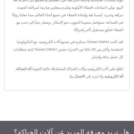
البيع، نولي احتياجات العملاء الأولوية ونلتزم بمعايير صارمة لمراقبة الجودة.
بنزاهة وخبرة، كسبنا ثقة وإشادة العملاء في جميع أنحاء العالم، مما جعلنا روادًا
في الصناعة. سنواصل سعيينا الدؤوب نحو الابتكار، ونعمل جنبًا إلى جنب مع
العملاء لخلق مستقبل أكثر إشراقًا.
لقد كانت Taiwan DAHU مبتكرة في تصنيع آلات الكروشيه. مع التكنولوجيا
المتقدمة وأكثر من 20 عامًا من الخبرة، تضمن Taiwan DAHU تلبية متطلبات
كل عميل بدقة وامتياز.
اطلع على آلات الكروشيه وآلات الحياكة المتشابكة عالية الجودة
آلة الحياكة
,
آلة الكروشيه
ولا تتردد في
الاتصال بنا
.
هل تريد معرفة المزيد عن آلات الحياكة؟