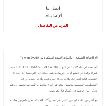
اتصل بنا
الإعداد::tel
المزيد من التفاصيل
آلة الحياكة الشبكية | ماكينات التمديد المبتكرة من Taiwan DAHU
تأسست في عام 1992 في تايوان، DAH HEER INDUSTRIAL Co., Ltd. هي
شركة رائدة في تصنيع آلات الكروشيه.تشمل منتجاتهم الرئيسية آلة الحياكة
الشبكية عالية السرعة، وآلات حياكة الكروشيه، وآلات التمديد، وآلات
التشطيب، المصممة لتحقيق الدقة في إنتاج الدانتيل والأشرطة.تشتهر داه هير
بابتكاراتها وجودتها في تكنولوجيا الكروشيه.
مع أكثر من ثلاثة عقود من الخبرة في تصنيع آلات الحياكة، نحن ملتزمون بتقديم
جودة منتجات استثنائية وخدمة احترافية. من التصميم والتصنيع إلى دعم ما بعد