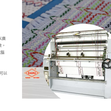
以廣
數，
電腦
時可以