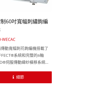
制60吋寬幅刺繡鉤編
機
0-WECAC
圓筒織繩鉤編機
花邊帶類鉤編機
腦傳動寬幅刺花鉤編機搭載了
FFECT®系統和完整的6軸
SD®伺服傳動緯紗橫移系統，
化出無限可能的寬幅花邊織
且產品應用範圍廣泛，包括成
細節
窗簾布、桌巾和圍巾等。透過
先進設備，您可以提升織造水
展現更多可能性！