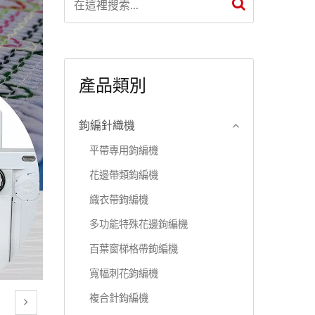
產品類別
鉤編針織機
平帶專用鉤編機
花邊帶類鉤編機
織衣帶鉤編機
多功能特殊花邊鉤編機
百葉窗梯格帶鉤編機
寬幅刺花鉤編機
複合針鉤編機