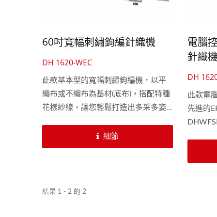
60吋寬幅刺繡鉤編針織機
電腦控
針織
DH 1620-WEC
DH 162
此款基本型的寬幅刺繡鉤編機，以平
花邊帶類鉤編機
織布或不織布為基材(底布)，搭配特種
此款電
花樣紗線，讓您輕鬆打造出多采多姿
先進的E
的流行織物。可選擇2...
DHWF
能夠變
細節
物，而
衣布、
我們的
平，並
結果 1 - 2 的 2