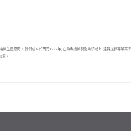
機生產廠商。 我們成立於西元1992年, 在鉤編機械製造業領域上, 達賀提供專業高
品質。
？