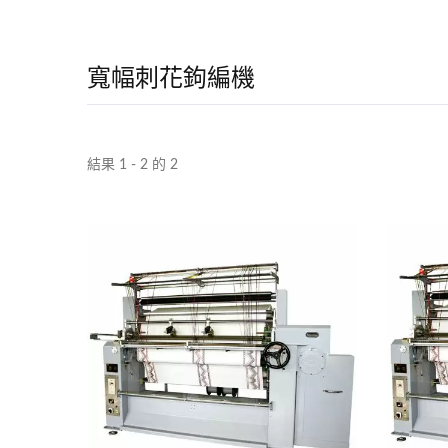
寬幅刺花鉤編機
結果 1 - 2 的 2