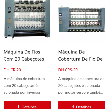
Máquina De Fios
Máquina De
Com 20 Cabeçotes
Cobertura De Fio De
Para Fios Cobertos
20 Cabeçotes
DH CR-20
DH CRS-20
Simples E Duplos
Controlada Por Motor
A máquina de cobertura
Servo Para Fio
A máquina de cobertura de
com 20 cabeçotes é
20 cabeçotes é acionada
Coberto Único E
acionada por inversor
por motor servo e também
Duplo.
eletrônico e também
vem equipada...
possui...
Detalhes
Detalhes