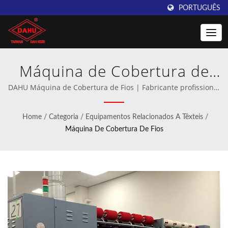
PORTUGUÊS
Máquina de Cobertura de
Fios | Taiwan DAHU:
DAHU Máquina de Cobertura de Fios | Fabricante profissional
de máquinas de crochê e malharia de trama.
Fornecedor Líder de
Home
/
Categoria
/
Equipamentos Relacionados A Têxteis
/
Máquinas de Tricô de
Máquina De Cobertura De Fios
Crochê