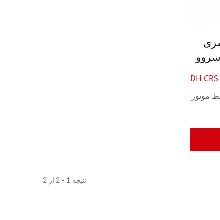
دستگاه بافتنی قلاب بافی 30
وشش‌زنی 20 سری
اینچی اتوماتیک
سروو
وگانه
DH CRS
 سری توسط موتور
نتیجه 1 - 2 از 2