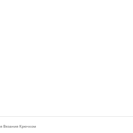
ы
ля Вязания Крючком