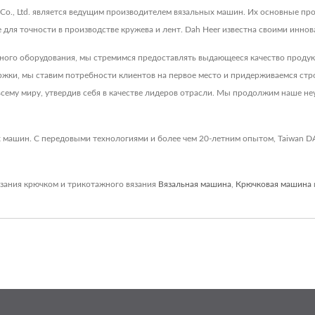
 Co., Ltd. является ведущим производителем вязальных машин. Их основные 
ля точности в производстве кружева и лент. Dah Heer известна своими иннова
ьного оборудования, мы стремимся предоставлять выдающееся качество проду
ки, мы ставим потребности клиентов на первое место и придерживаемся строг
сему миру, утвердив себя в качестве лидеров отрасли. Мы продолжим наше неу
 машин. С передовыми технологиями и более чем 20-летним опытом, Taiwan D
зания крючком и трикотажного вязания
Вязальная машина
,
Крючковая машина