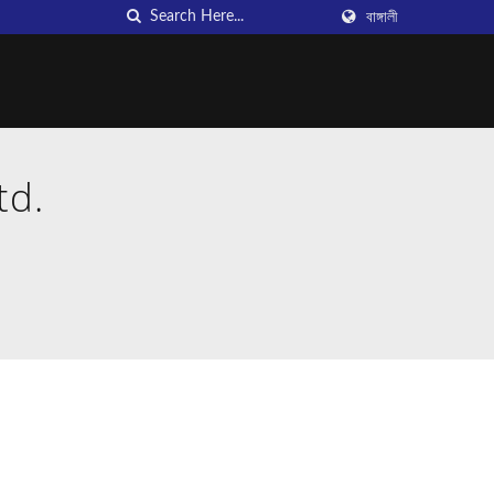
বাঙ্গালী
td.