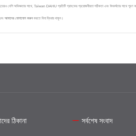
রও বেশি অভিজ্ঞতার সাথে, Taiwan DAHU প্রতিটি গ্রাহকের প্রয়োজনীয়তা সঠিকতা এবং উৎকর্ষতার সাথে পূরণ 
এবং
আমাদের যোগাযোগ করুন
করতে বিনা দ্বিধায় থাকুন।
দের ঠিকানা
সর্বশেষ সংবাদ