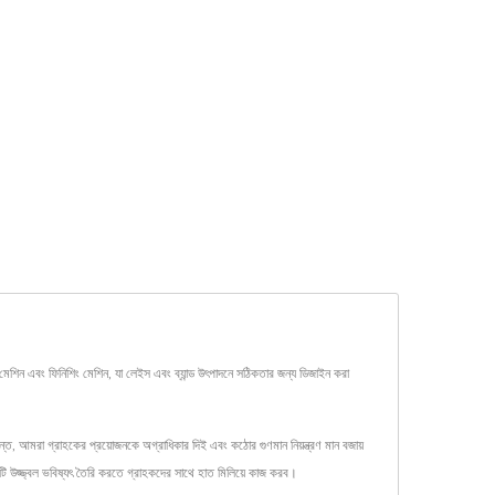
েশিন এবং ফিনিশিং মেশিন, যা লেইস এবং ব্যান্ড উৎপাদনে সঠিকতার জন্য ডিজাইন করা
ন্ত, আমরা গ্রাহকের প্রয়োজনকে অগ্রাধিকার দিই এবং কঠোর গুণমান নিয়ন্ত্রণ মান বজায়
কটি উজ্জ্বল ভবিষ্যৎ তৈরি করতে গ্রাহকদের সাথে হাত মিলিয়ে কাজ করব।