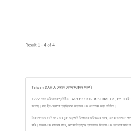
Result 1 - 4 of 4
Taiwan DAHU: ক্রোশে মেশিন উৎপাদনে উৎকর্ষ।
1992 সালে তাইওয়ানে প্রতিষ্ঠিত, DAH HEER INDUSTRIAL Co., Ltd. একটি শীর্ষস্থানীয
হয়েছে। দাহ হীর ক্রোশে প্রযুক্তিতে উদ্ভাবন এবং গুণমানের জন্য পরিচিত।
তিন দশকেরও বেশি সময় ধরে বুনন যন্ত্রপাতি উৎপাদনে অভিজ্ঞতার সাথে, আমরা অসাধারণ পণ্য
রাখি। সততা এবং দক্ষতার সাথে, আমরা বিশ্বজুড়ে গ্রাহকদের বিশ্বাস এবং প্রশংসা অর্জন ক