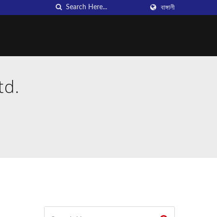
বাঙ্গালী
td.