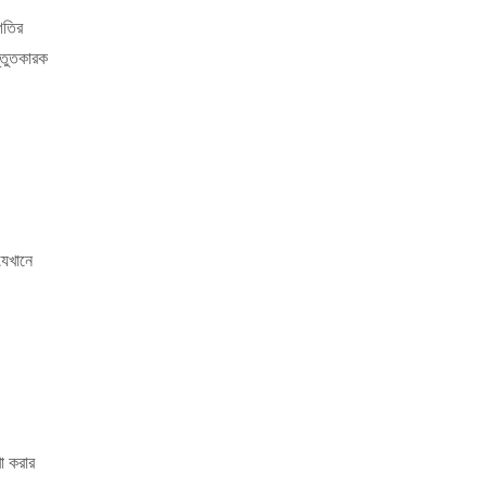
গতির
স্তুতকারক
যেখানে
া করার