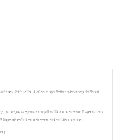
েশিন এবং ফিনিশিং মেশিন, যা লেইস এবং ব্যান্ড উৎপাদনে সঠিকতার জন্য ডিজাইন করা
ন্ত, আমরা গ্রাহকের প্রয়োজনকে অগ্রাধিকার দিই এবং কঠোর গুণমান নিয়ন্ত্রণ মান বজায়
কটি উজ্জ্বল ভবিষ্যৎ তৈরি করতে গ্রাহকদের সাথে হাত মিলিয়ে কাজ করব।
করে।