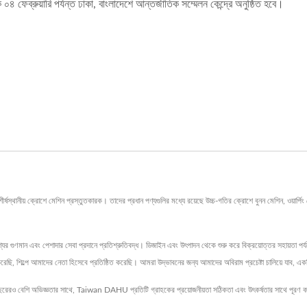
৪ ফেব্রুয়ারি পর্যন্ত ঢাকা, বাংলাদেশে আন্তর্জাতিক সম্মেলন কেন্দ্রে অনুষ্ঠিত হবে।
় ক্রোশে মেশিন প্রস্তুতকারক। তাদের প্রধান পণ্যগুলির মধ্যে রয়েছে উচ্চ-গতির ক্রোশে বুনন মেশিন, ওয়ার্পিং ম
ের গুণমান এবং পেশাদার সেবা প্রদানে প্রতিশ্রুতিবদ্ধ। ডিজাইন এবং উৎপাদন থেকে শুরু করে বিক্রয়োত্তর সহায়তা পর্য
রেছি, শিল্পে আমাদের নেতা হিসেবে প্রতিষ্ঠিত করেছি। আমরা উদ্ভাবনের জন্য আমাদের অবিরাম প্রচেষ্টা চালিয়ে যাব, এ
রও বেশি অভিজ্ঞতার সাথে, Taiwan DAHU প্রতিটি গ্রাহকের প্রয়োজনীয়তা সঠিকতা এবং উৎকর্ষতার সাথে পূরণ 