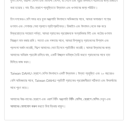
বুনন মেশিন, ওয়ার্পিং মেশিন এবং ফিনিশিং মেশিন, যা লেইস এবং ব্যান্ড উৎপাদনে সঠিকতার জন্য ডিজাইন
করা হয়েছে। দাহ হীর ক্রোশে প্রযুক্তিতে উদ্ভাবন এবং গুণমানের জন্য পরিচিত।
তিন দশকেরও বেশি সময় ধরে বুনন যন্ত্রপাতি উৎপাদনে অভিজ্ঞতার সাথে, আমরা অসাধারণ পণ্যের
গুণমান এবং পেশাদার সেবা প্রদানে প্রতিশ্রুতিবদ্ধ। ডিজাইন এবং উৎপাদন থেকে শুরু করে
বিক্রয়োত্তর সহায়তা পর্যন্ত, আমরা গ্রাহকের প্রয়োজনকে অগ্রাধিকার দিই এবং কঠোর গুণমান
নিয়ন্ত্রণ মান বজায় রাখি। সততা এবং দক্ষতার সাথে, আমরা বিশ্বজুড়ে গ্রাহকদের বিশ্বাস এবং
প্রশংসা অর্জন করেছি, শিল্পে আমাদের নেতা হিসেবে প্রতিষ্ঠিত করেছি। আমরা উদ্ভাবনের জন্য
আমাদের অবিরাম প্রচেষ্টা চালিয়ে যাব, একটি উজ্জ্বল ভবিষ্যৎ তৈরি করতে গ্রাহকদের সাথে হাত
মিলিয়ে কাজ করব।
Taiwan DAHU ক্রোশে মেশিন উৎপাদনে একটি উদ্ভাবক। উন্নত প্রযুক্তি এবং ২০ বছরেরও
বেশি অভিজ্ঞতার সাথে, Taiwan DAHU প্রতিটি গ্রাহকের প্রয়োজনীয়তা সঠিকতা এবং উৎকর্ষতার
সাথে পূরণ করে।
আমাদের উচ্চ-মানের ক্রোশে এবং ওয়ার্প নিটিং যন্ত্রপাতি
নিটিং মেশিন
,
ক্রোশে মেশিন
দেখুন এবং
আমাদের যোগাযোগ করুন
করতে বিনা দ্বিধায় থাকুন।