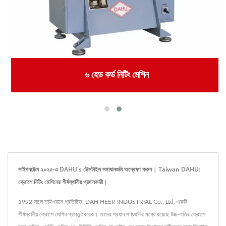
৬ হেড কর্ড নিটিং মেশিন
সাইগনটেক্স ২০২৫-এ DAHU's টেক্সটাইল সমাধানগুলি অন্বেষণ করুন | Taiwan DAHU:
ক্রোশে নিটিং মেশিনের শীর্ষস্থানীয় প্রদানকারী।
1992 সালে তাইওয়ানে প্রতিষ্ঠিত, DAH HEER INDUSTRIAL Co., Ltd. একটি
শীর্ষস্থানীয় ক্রোশে মেশিন প্রস্তুতকারক। তাদের প্রধান পণ্যগুলির মধ্যে রয়েছে উচ্চ-গতির ক্রোশে