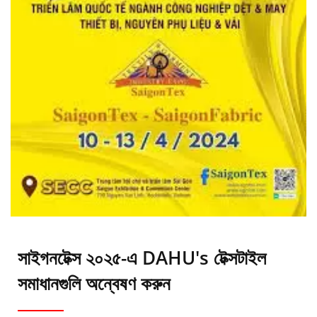
সাইগনটেক্স ২০২৫-এ DAHU's টেক্সটাইল
সমাধানগুলি অন্বেষণ করুন