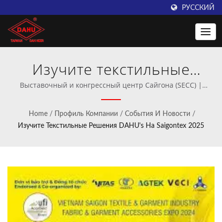
РУССКИЙ
Изучите текстильные
решения DAHU's на
Выставочный и конгрессный центр Сайгона (SECC) |
Профессиональный производитель машин для вязания
Saigontex 2025 | Откройте
крючком и трикотажного вязания.
Home
/
Профиль Компании
/
События И Новости
/
для себя
Изучите Текстильные Решения DAHU's На Saigontex 2025
высокоскоростные
машины для вязания
крючком от Taiwan DAHU