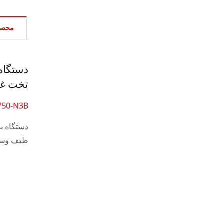
محصو
تخت غیر
750-N3B
طیف وسی