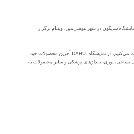
اینچی اتوماتیک
ساجی سایگونتکس 2025 از 9 تا 12 آوریل 2025 در مرکز نمایشگاه سایگون در شهر هوشی‌مین، ویتنام برگزار
ما صمیمانه شما را به بازدید و آشنایی با آخرین فناوری‌ها و روندهای نساجی دعوت می‌کنیم. در نمایشگاه، DAHU آخرین محصولات خود
بی نساجی، توری، بانداژهای پزشکی و سایر محصولات به