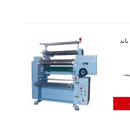
رای باند
تا 1600 دور در دقیقه،