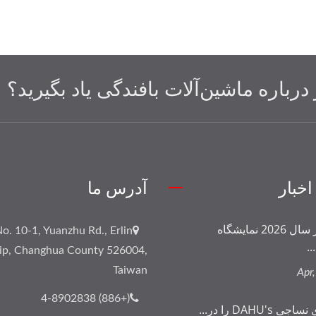
درباره ماشین‌آلات بافندگی یاد بگیرید؟
اخبار
آدرس ما
DAHU در سال 2026 نمایشگاه
o. 10-1, Yuanzhu Rd., Erlin
..
ip, Changhua County 526004,
Taiwan
(+886) 4-8902838
 DAHU's را در...