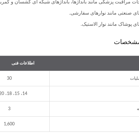
ت مراقبت پزشکی مانند بانداژها، بانداژهای شبکه ای کشسان و کمربن
های صنعتی مانند نوارهای سفارشی.
ای پوشاک مانند نوار الاستیک.
مشخصات
اطلاعات فنی
یات
30
14، 15، 18، 20، 24
ه
3
1,600