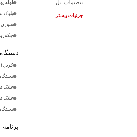
تنظیمات::تل
لوله پودری:
بلوک سرب:
جزئیات بیشتر
سوزن ریش:
چکه‌ریز: ۶۰۰ 
دستگاه 
کریل (۲۶۰ بوبین): ۲ ست
دستگاه ت
غلتک تغذ
غلتک تغذی
دستگاه 
برنامه