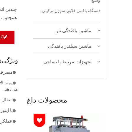
وسیع
دستگاه بافتنی قلابی سوزن ترکیبی
همچنین، 
ماشین بافندگی تار
اک
ماشین سیلندر بافندگی
ویژگی‌ه
تجهیزات مرتبط با نساجی
مصرف سوزن‌ه
میله ال
می‌دهد.
محصولات داغ
انتقال 
با اینور
عملکرد با سر