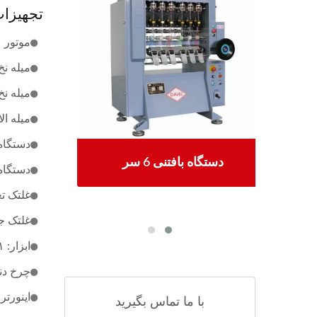
تجهیزات
موتور عملیاتی
میله نخ پو
میله نخ تار: 
میله الاستی
دستگاه ت
دستگاه بافتنی قلاب بافی 30
دستگاه بافتنی 6 سر
دستگاه تو
غلتک تغذی
غلتک جم
ابزار: ۱ ست
چرخ دنده:
اینورتر: ۱ س
با ما تماس بگیرید