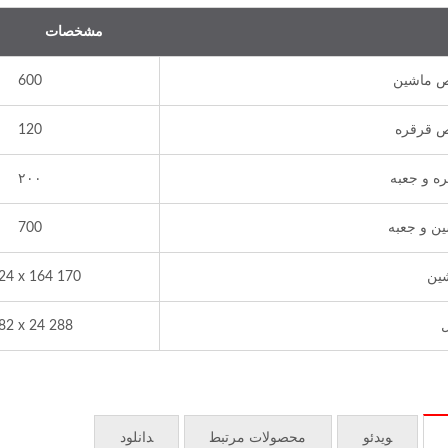
مشخصات
ص ماشین
600
ص قرقره
120
ه و جعبه
۲۰۰
ن و جعبه
700
ین
170 x 124 x 164
288 x 82 x 24
ویدئو
محصولات مرتبط
دانلود