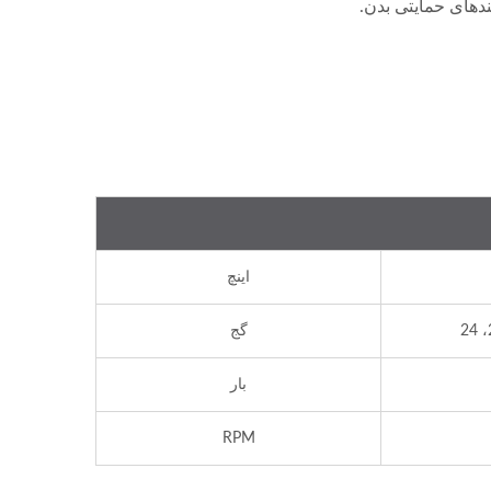
دهای حمایتی بدن.
اینچ
گج
بار
RPM