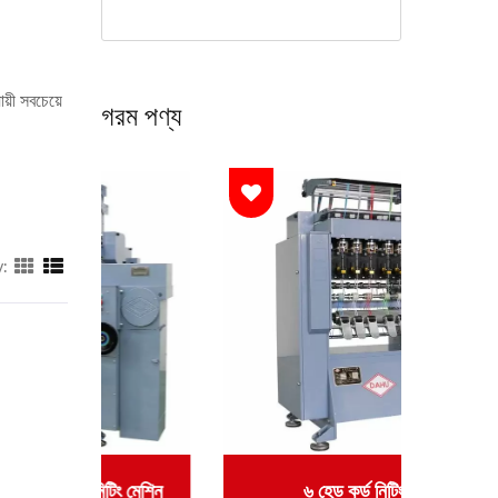
়ী সবচেয়ে
গরম পণ্য
y:
ং মেশিন
৬ হেড কর্ড নিটিং মেশিন
স্বয়