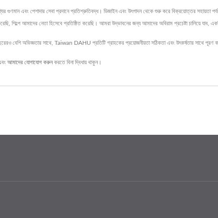
ের গুণমান এবং পেশাদার সেবা প্রদানে প্রতিশ্রুতিবদ্ধ। ডিজাইন এবং উৎপাদন থেকে শুরু করে বিক্রয়োত্তর সহায়তা পর্য
রেছি, শিল্পে আমাদের নেতা হিসেবে প্রতিষ্ঠিত করেছি। আমরা উদ্ভাবনের জন্য আমাদের অবিরাম প্রচেষ্টা চালিয়ে যাব, এ
রও বেশি অভিজ্ঞতার সাথে, Taiwan DAHU প্রতিটি গ্রাহকের প্রয়োজনীয়তা সঠিকতা এবং উৎকর্ষতার সাথে পূরণ 
এবং
আমাদের যোগাযোগ করুন
করতে বিনা দ্বিধায় থাকুন।