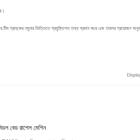
ের।
ম গ্রাহকের নমুনার ভিত্তিতে প্রযুক্তিগত তথ্য প্রদান করে এবং তারপর প্রয়োজন অনুযায
Displa
িডল বেড রাশেল মেশিন
৬ হেড কর্ড নিটিং মেশিন
স্বয়ংক্রিয় ৩০-ইঞ্চি ক্রোশে নিটি