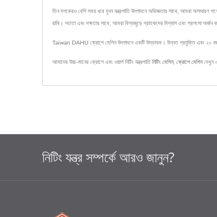
তিন দশকেরও বেশি সময় ধরে বুনন যন্ত্রপাতি উৎপাদনে অভিজ্ঞতার সাথে, আমরা অসাধারণ পণ্য
রাখি। সততা এবং দক্ষতার সাথে, আমরা বিশ্বজুড়ে গ্রাহকদের বিশ্বাস এবং প্রশংসা অর্জন ক
Taiwan DAHU ক্রোশে মেশিন উৎপাদনে একটি উদ্ভাবক। উন্নত প্রযুক্তি এবং ২০ বছরে
আমাদের উচ্চ-মানের ক্রোশে এবং ওয়ার্প নিটিং যন্ত্রপাতি
নিটিং মেশিন
,
ক্রোশে মেশিন
দেখুন 
নিটিং যন্ত্র সম্পর্কে আরও জানুন?