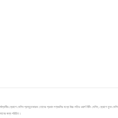
্রোশে মেশিন প্রস্তুতকারক।তাদের প্রধান পণ্যগুলির মধ্যে উচ্চ-গতির ওয়ার্প নিটিং মেশিন, ক্রোশে বুনন মেশিন, ওয়া
ণমানের জন্য পরিচিত।