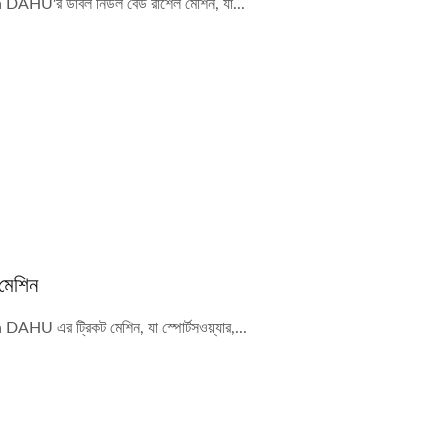
DAHU'র ডাবল নিডল বেড রাশেল মেশিন, যা...
 মেশিন
AHU এর ট্রিকট মেশিন, যা স্পোর্টসওয়্যার,...