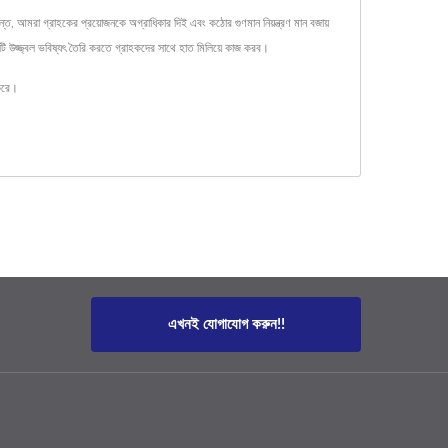
ন্ত, আমরা গ্রাহকের প্রয়োজনকে অগ্রাধিকার দিই এবং কঠোর গুণমান নিয়ন্ত্রণ মান বজায়
কটি উজ্জ্বল ভবিষ্যৎ তৈরি করতে গ্রাহকদের সাথে হাত মিলিয়ে কাজ করব।
করে।
এখনই যোগাযোগ করুন!!