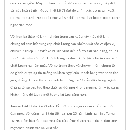
của họ bao gồm Máy dệt kim dọc tốc độ cao, máy đan móc, máy dệt,
và máy hoàn thiện, được thiết kế để đạt độ chính xác trong sản xuất
ren và băng.Dah Heer nổi tiếng với sự đổi mới và chất lượng trong công
nghệ đan móc.
Với hơn ba thập kỷ kinh nghiệm trong sản xuất máy móc dệt kim,
chúng tôi cam kết cung cấp chất lượng sản phẩm xuất sắc và dịch vụ
chuyên nghiệp. Từ thiết kế và sản xuất đến hỗ trợ sau bán hàng, chúng
tôi ưu tiên nhu cầu của khách hàng và duy trì các tiêu chuẩn kiểm soát
chất lượng nghiêm ngặt. Với sự trung thực và chuyên môn, chúng tôi
đã giành được sự tin tưởng và khen ngợi của khách hàng trên toàn thế
giới, khẳng định vị thế của mình là những người dẫn đầu trong ngành.
Chúng tôi sẽ tiếp tục theo đuổi sự đổi mới không ngừng, làm việc cùng
khách hàng để tạo ra một tương lai tươi sáng hơn.
Taiwan DAHU đã là một nhà đổi mới trong ngành sản xuất máy móc
đan móc. Với công nghệ tiên tiến và hơn 20 năm kinh nghiệm, Taiwan
DAHU đảm bảo rằng các yêu cầu của từng khách hàng được đáp ứng
một cách chính xác và xuất sắc.