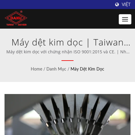
VIỆT
Máy dệt kim dọc | Taiwan
DAHU: Nhà cung cấp hàng
Máy dệt kim dọc với chứng nhận ISO 9001:2015 và CE. | Nhà
sản xuất chuyên nghiệp máy móc đan móc và dệt kim.
đầu về máy đan móc
Home
/
Danh Mục
/
Máy Dệt Kim Dọc