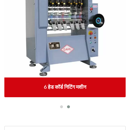
6 हेड कॉर्ड निटिंग मशीन