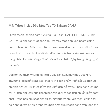
Máy Tricot | Máy Dệt Sáng Tạo Từ Taiwan DAHU
Được thành lập vào năm 1992 tại Đài Loan, DAH HEER INDUSTRIAL
Co., Ltd. là nhà sản xuất hàng đầu về máy móc đan.Sản phẩm chính
của họ bao gồm Máy Tricot tốc độ cao, máy đan móc, máy dệt, và máy
hoàn thiện, được thiết kế để đạt độ chính xác trong sản xuất ren và
băng.Dah Heer nổi tiếng với sự đổi mới và chất lượng trong công nghệ
đan móc.
Với hơn ba thập kỷ kinh nghiệm trong sản xuất máy móc dệt kim,
chúng tôi cam kết cung cấp chất lượng sản phẩm xuất sắc và dịch vụ
chuyên nghiệp. Từ thiết kế và sản xuất đến hỗ trợ sau bán hàng, chúng
tôi ưu tiên nhu cầu của khách hàng và duy trì các tiêu chuẩn kiểm soát
chất lượng nghiêm ngặt. Với sự trung thực và chuyên môn, chúng tôi
đã giành được sự tin tưởng và khen ngợi của khách hàng trên toàn thế