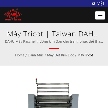
VIỆT
Máy Tricot | Taiwan DAHU:
Nhà cung cấp hàng đầu về
DAHU Máy Raschel giường kim đơn cho trang phục thể thao,
giày dép, đai y tế, home vải và trang phục. | Nhà sản xuất
máy đan móc
chuyên nghiệp máy móc đan móc và dệt kim.
Home
/
Danh Mục
/
Máy Dệt Kim Dọc
/
Máy Tricot