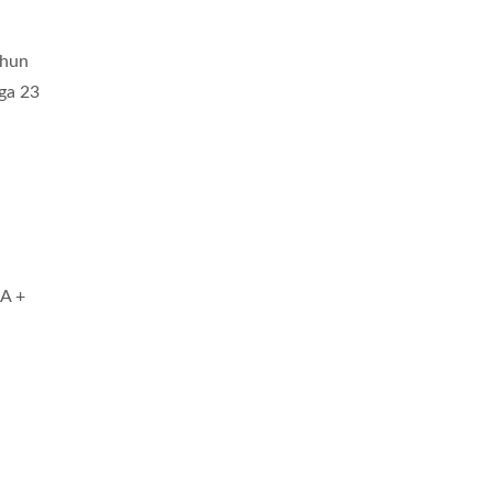
ahun
ga 23
A +