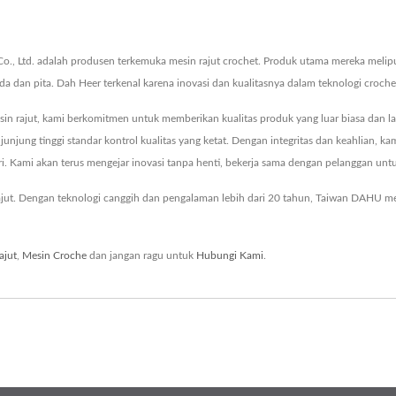
 Ltd. adalah produsen terkemuka mesin rajut crochet. Produk utama mereka meliputi
da dan pita. Dah Heer terkenal karena inovasi dan kualitasnya dalam teknologi croche
in rajut, kami berkomitmen untuk memberikan kualitas produk yang luar biasa dan l
njung tinggi standar kontrol kualitas yang ketat. Dengan integritas dan keahlian, k
ri. Kami akan terus mengejar inovasi tanpa henti, bekerja sama dengan pelanggan un
ut. Dengan teknologi canggih dan pengalaman lebih dari 20 tahun, Taiwan DAHU me
ajut
,
Mesin Croche
dan jangan ragu untuk
Hubungi Kami
.