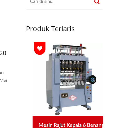
Produk Terlaris
-20
an
 Mei
Inci
Mesin Rajut Kepala 6 Benang
Mes