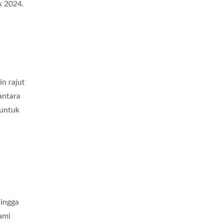
x 2024.
n rajut
antara
 untuk
hingga
ami