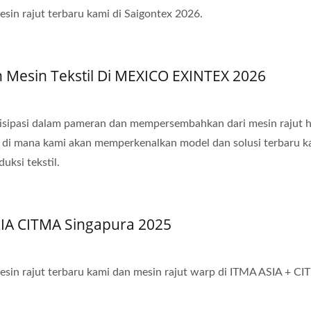
Otomatis
n rajut terbaru kami di Saigontex 2026.
sin Tekstil Di MEXICO EXINTEX 2026
isipasi dalam pameran dan mempersembahkan dari mesin rajut 
i, di mana kami akan memperkenalkan model dan solusi terbaru k
uksi tekstil.
IA CITMA Singapura 2025
n rajut terbaru kami dan mesin rajut warp di ITMA ASIA + C