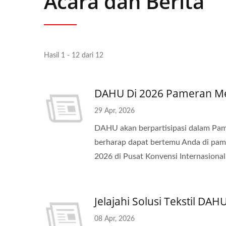
Acara dan Berita
Hasil 1 - 12 dari 12
DAHU Di 2026 Pameran Mes
29 Apr, 2026
DAHU akan berpartisipasi dalam Pame
berharap dapat bertemu Anda di pame
2026 di Pusat Konvensi Internasional
Jelajahi Solusi Tekstil DAH
08 Apr, 2026
Mesin Rajut Croche 30 Inci
Mesi