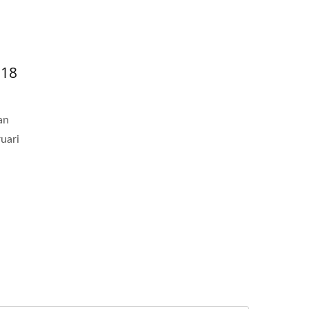
-18
an
uari