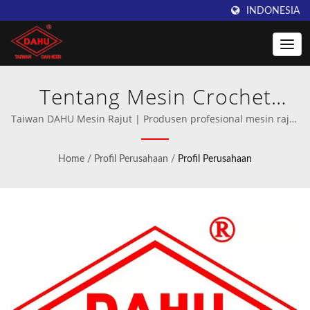
INDONESIA
Tentang Mesin Crochet
DAHU | Taiwan DAHU:
Taiwan DAHU Mesin Rajut | Produsen profesional mesin rajut
dan mesin tenun warp.
Keunggulan dalam
Home
/
Profil Perusahaan
/
Profil Perusahaan
Manufaktur Mesin Crochet