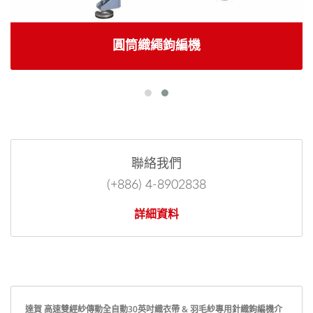
圓筒織繩鉤編機
聯絡我們
(+886) 4-8902838
詳細資料
達賀 高速雙經紗傳動全自動30英吋織衣帶 & 羽毛紗專用針織鉤編機介