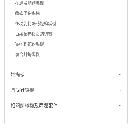
花邊帶類鉤編機
織衣帶鉤編機
多功能特殊花邊鉤編機
百葉窗梯格帶鉤編機
寬幅刺花鉤編機
複合針鉤編機
經編機
圓筒針織機
相關紡織機及周邊配件