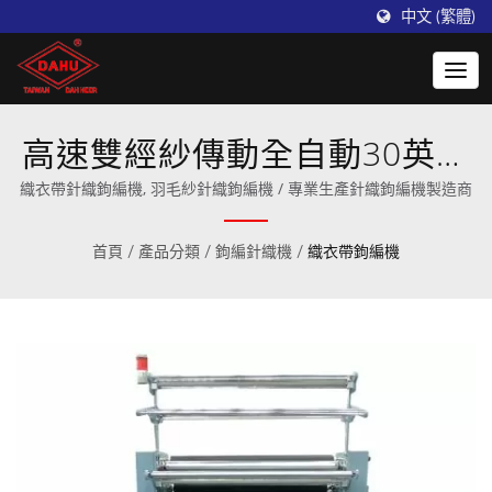
中文 (繁體)
高速雙經紗傳動全自動30英吋
織衣帶 & 羽毛紗專用針織鉤編
織衣帶針織鉤編機, 羽毛紗針織鉤編機 / 專業生產針織鉤編機製造商
機
首頁
/
產品分類
/
鉤編針織機
/
織衣帶鉤編機