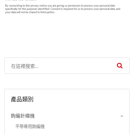
產品類別
鉤編針織機
平帶專用鉤編機