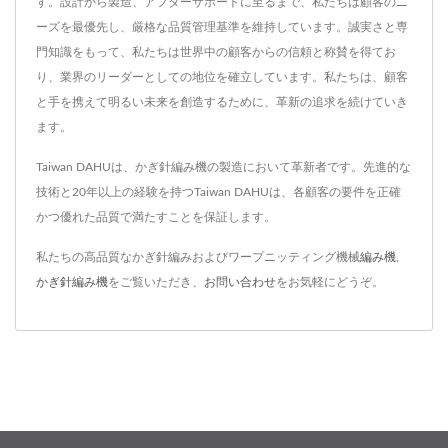
す。設計から製造、アフターサポートに至るまで、私たちは顧客のニ
ーズを最優先し、厳格な品質管理基準を維持しています。誠実さと専
門知識をもって、私たちは世界中の顧客からの信頼と称賛を得てお
り、業界のリーダーとしての地位を確立しています。私たちは、顧客
と手を携えて明るい未来を創造するために、革新の追求を続けていき
ます。
Taiwan DAHUは、かぎ針編み機の製造において革新者です。先進的な
技術と20年以上の経験を持つTaiwan DAHUは、各顧客の要件を正確
かつ優れた品質で満たすことを保証します。
私たちの高品質なかぎ針編みおよびワープニッティング機械
編み機
,
かぎ針編み機
をご覧いただき、
お問い合わせ
をお気軽にどうぞ。