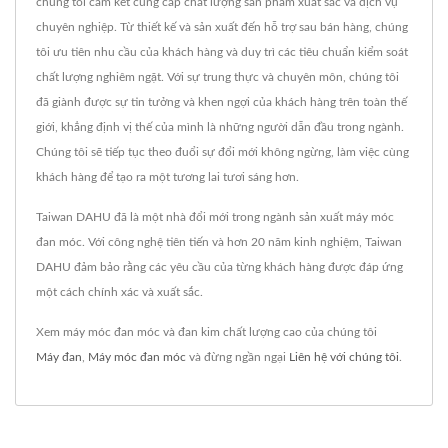
chúng tôi cam kết cung cấp chất lượng sản phẩm xuất sắc và dịch vụ
chuyên nghiệp. Từ thiết kế và sản xuất đến hỗ trợ sau bán hàng, chúng
tôi ưu tiên nhu cầu của khách hàng và duy trì các tiêu chuẩn kiểm soát
chất lượng nghiêm ngặt. Với sự trung thực và chuyên môn, chúng tôi
đã giành được sự tin tưởng và khen ngợi của khách hàng trên toàn thế
giới, khẳng định vị thế của mình là những người dẫn đầu trong ngành.
Chúng tôi sẽ tiếp tục theo đuổi sự đổi mới không ngừng, làm việc cùng
khách hàng để tạo ra một tương lai tươi sáng hơn.
Taiwan DAHU đã là một nhà đổi mới trong ngành sản xuất máy móc
đan móc. Với công nghệ tiên tiến và hơn 20 năm kinh nghiệm, Taiwan
DAHU đảm bảo rằng các yêu cầu của từng khách hàng được đáp ứng
một cách chính xác và xuất sắc.
Xem máy móc đan móc và đan kim chất lượng cao của chúng tôi
Máy đan
,
Máy móc đan móc
và đừng ngần ngại
Liên hệ với chúng tôi
.