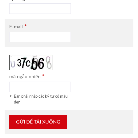
*
E-mail
*
mã ngẫu nhiên
Bạn phải nhập các ký tự có màu
đen