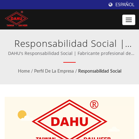
ESPAÑOL
Responsabilidad Social |
Taiwan DAHU: Excelencia en
DAHU's Responsabilidad Social | Fabricante profesional de
maquinaria de ganchillo y tejido de urdimbre.
la fabricación de máquinas
Home
/
Perfil De La Empresa
/
Responsabilidad Social
de ganchillo