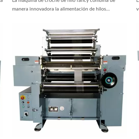
ta
La máquina de croché de hilo fancy combina de
L
Hilo Fancy Y Hilo De Plumas
manera innovadora la alimentación de hilos...
v