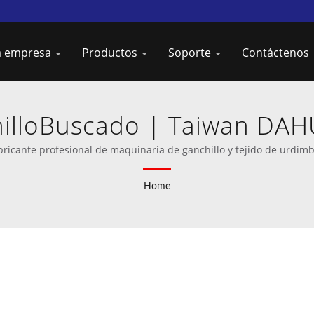
la empresa
Productos
Soporte
Contáctenos
illoBuscado | Taiwan DAHU:
cación de Máquinas de Gan
bricante profesional de maquinaria de ganchillo y tejido de urdimb
Home