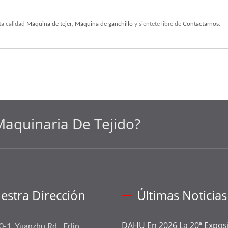
ta calidad
Máquina de tejer
,
Máquina de ganchillo
y siéntete libre de
Contactarnos
.
aquinaria De Tejido?
estra Dirección
Últimas Noticias
DAHU En 2026 La 20ª Expos
0-1, Yuanzhu Rd., Erlin