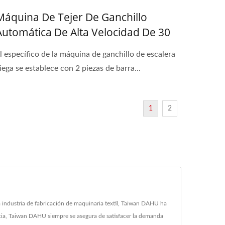
Máquina De Tejer De Ganchillo
Automática De Alta Velocidad De 30
Pulgadas Para Cinta De Escalera
l específico de la máquina de ganchillo de escalera
Ciega
iega se establece con 2 piezas de barra...
1
2
industria de fabricación de maquinaria textil, Taiwan DAHU ha
ncia, Taiwan DAHU siempre se asegura de satisfacer la demanda