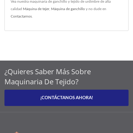
Vea nuestra maquinaria de ganchillo y tejido de urdimbre de alta
calidad
Máquina de tejer
,
Máquina de ganchillo
y no dude en
Contactarnos
.
¿Quieres Saber Más Sobre
Maquinaria De Tejido?
¡CONTÁCTANOS AHORA!