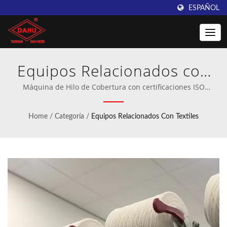
ESPAÑOL
Equipos Relacionados con
Textiles | Taiwan DAHU:
Máquina de Hilo de Cobertura con certificaciones ISO
9001:2015 y CE | Fabricante profesional de maquinaria de
Proveedor líder de
ganchillo y tejido de urdimbre.
Home
/
Categoría
/
Equipos Relacionados Con Textiles
máquinas de tejido de
ganchillo