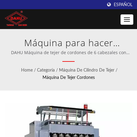
ESPAÑOL
Máquina para hacer
cordones de zapatos,
DAHU Máquina de tejer de cordones de 6 cabezales con
doble alimentador para cordones de zapatos y cuerda de
Máquina de trenzado de
goma elástica | Fabricante profesional de maquinaria de
Home
/
Categoría
/
Máquina De Cilindro De Tejer
/
ganchillo y tejido de urdimbre.
punto, Máquina de tejer
Máquina De Tejer Cordones
cuerda de goma, Máquina
de cordones de ajuste |
Máquinas de urdido
innovadoras de Taiwan