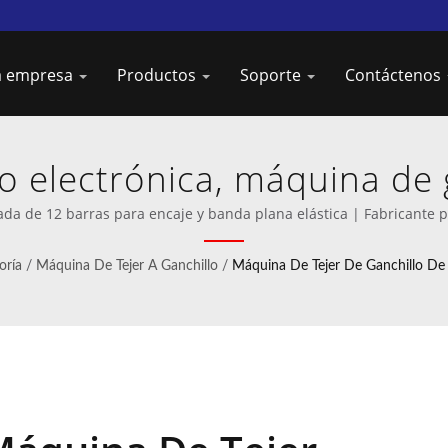
la empresa
Productos
Soporte
Contáctenos
o electrónica, máquina de 
uinas de urdido innovador
a de 12 barras para encaje y banda plana elástica | Fabricante pr
urdimbre.
oría
/
Máquina De Tejer A Ganchillo
/
Máquina De Tejer De Ganchillo De 