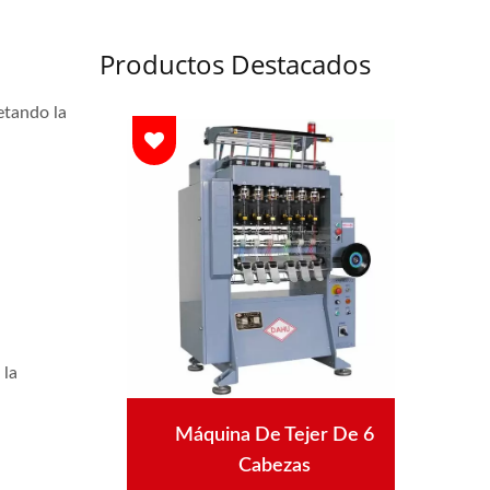
Productos Destacados
etando la
 la
roché
Máquina De Tejer De 6
Máqu
gadas
Cabezas
Aut