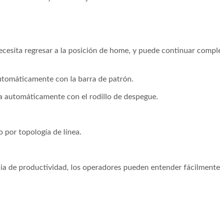
ecesita regresar a la posición de home, y puede continuar compl
automáticamente con la barra de patrón.
za automáticamente con el rodillo de despegue.
por topología de línea.
ia de productividad, los operadores pueden entender fácilmente
áquina De Tejer De 6
Máquina De Tejer De C
Cabezas
Automática De 30 Pul