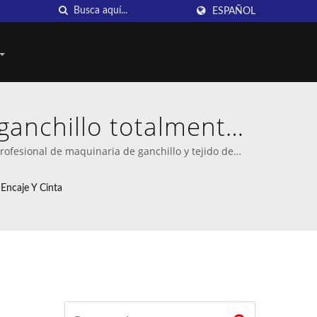
ESPAÑOL
ganchillo totalmente
as de Taiwan DAHU
ofesional de maquinaria de ganchillo y tejido de
Encaje Y Cinta