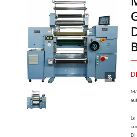
D
B
D
Má
au
La
co
DH