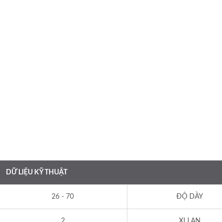
DỮ LIỆU KỸ THUẬT
26 - 70
ĐỘ DÀY
2
XI LAN