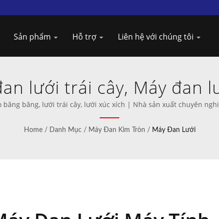
Sản phẩm
Hỗ trợ
Liên hệ với chúng tôi
n lưới trái cây, Máy đan l
 | Máy dệt sáng tạo từ Ta
băng băng, lưới trái cây, lưới xúc xích | Nhà sản xuất chuyên ng
Home
/
Danh Mục
/
Máy Đan Kim Tròn
/
Máy Đan Lưới