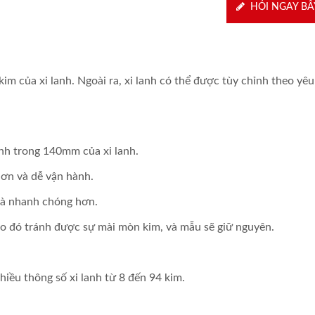
HỎI NGAY BÂ
im của xi lanh. Ngoài ra, xi lanh có thể được tùy chỉnh theo yêu
ính trong 140mm của xi lanh.
ơn và dễ vận hành.
 và nhanh chóng hơn.
, do đó tránh được sự mài mòn kim, và mẫu sẽ giữ nguyên.
iều thông số xi lanh từ 8 đến 94 kim.