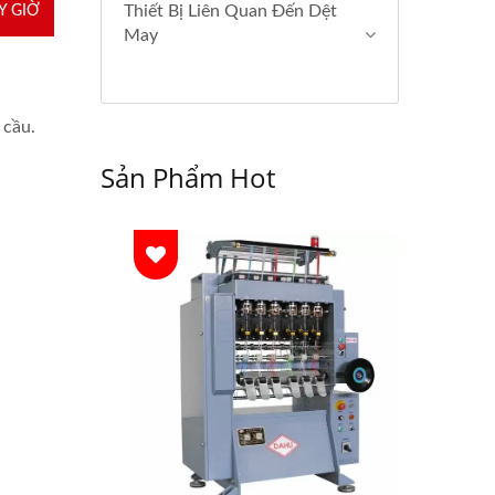
Thiết Bị Liên Quan Đến Dệt
Y GIỜ
May
 cầu.
Sản Phẩm Hot