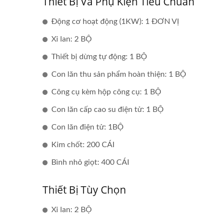
Thiết Bị Và Phụ Kiện Tiêu Chuẩn
Động cơ hoạt động (1KW): 1 ĐƠN VỊ
Máy Đan Móc Tự Động 30
Inch
Xi lan: 2 BỘ
Thiết bị dừng tự động: 1 BỘ
Con lăn thu sản phẩm hoàn thiện: 1 BỘ
Công cụ kèm hộp công cụ: 1 BỘ
Con lăn cấp cao su điện tử: 1 BỘ
Con lăn điện tử: 1BỘ
Kim chốt: 200 CÁI
Bình nhỏ giọt: 400 CÁI
Thiết Bị Tùy Chọn
Xi lan: 2 BỘ