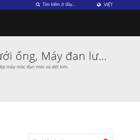
VIỆT
ưới ống, Máy đan lưới
iwan DAHU
hiệp máy móc đan móc và dệt kim.