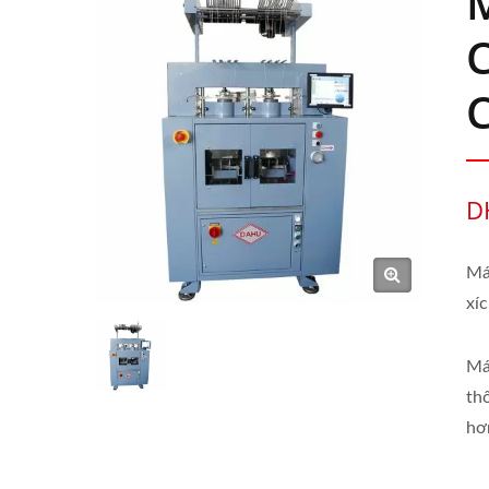
C
C
D
Má
xí
Má
th
hơ