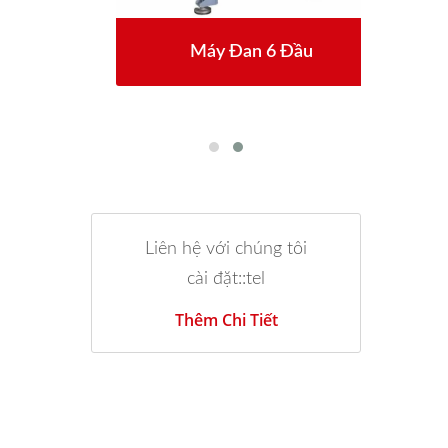
g 30
Máy Đan 6 Đầu
Má
Liên hệ với chúng tôi
cài đặt::tel
Thêm Chi Tiết