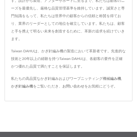
す。設計から製造、アフターサポートに至るまで、私たちは顧客のニ
ーズを最優先し、厳格な品質管理基準を維持しています。誠実さと専
門知識をもって、私たちは世界中の顧客からの信頼と称賛を得てお
り、業界のリーダーとしての地位を確立しています。私たちは、顧客
と手を携えて明るい未来を創造するために、革新の追求を続けていき
ます。
Taiwan DAHUは、かぎ針編み機の製造において革新者です。先進的な
技術と20年以上の経験を持つTaiwan DAHUは、各顧客の要件を正確
かつ優れた品質で満たすことを保証します。
私たちの高品質なかぎ針編みおよびワープニッティング機械
編み機
,
かぎ針編み機
をご覧いただき、
お問い合わせ
をお気軽にどうぞ。