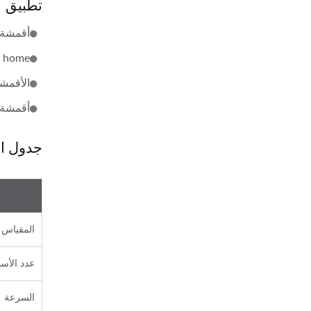
تطبيق
أقمشة ا
home أقمشة مثل حبال السلسلة.
الأقمش
أقمشة 
جدول ا
المقياس
عدد الأس
السرعة