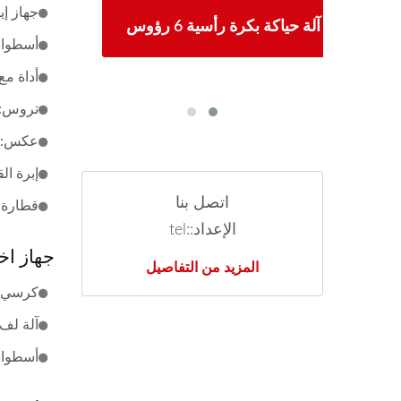
جهاز إيقا
آلة حياكة كروشيه أوتوماتيكية 30
آلة حياكة بكرة رأسية 6 رؤوس
أسطوانة ج
أداة مع ص
تروس: 1 مجموع
عكس: 1 مجموع
إبرة القفل: 
اتصل بنا
قطارة: 100 قط
الإعداد::tel
جهاز اخ
المزيد من التفاصيل
كرسي (128 بكرة): 1 مجم
آلة لف البك
أسطوانة: 1 م