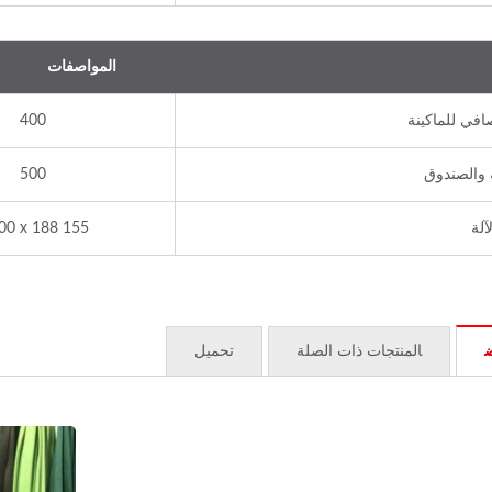
المواصفات
افي للماكينة
400
 والصندوق
500
آلة
155 x 100 x 188
المنتجات ذات الصلة
تحميل