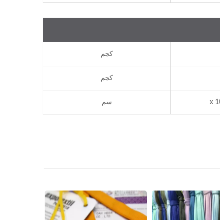
كجم
كجم
سم