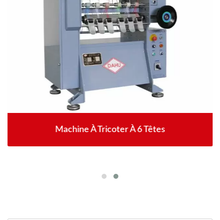
Machine À Tricoter À 6 Têtes