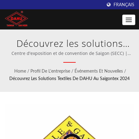
FRANÇAIS
Découvrez les solutions
textiles de DAHU au
Centre d'exposition et de convention de Saigon (SECC) |
Fabricant professionnel de machines à crochet et à tricotage
Saigontex 2024 | Découvrez
à trame.
Home
/
Profil De L'entreprise
/
Événements Et Nouvelles
/
les machines à crochet
Découvrez Les Solutions Textiles De DAHU Au Saigontex 2024
haute vitesse de Taiwan
DAHU