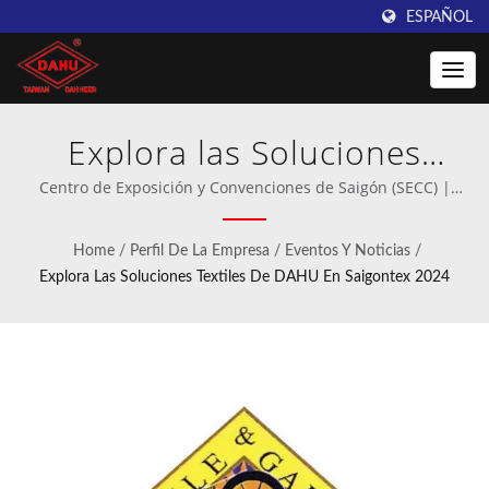
ESPAÑOL
Explora las Soluciones
Textiles de DAHU en
Centro de Exposición y Convenciones de Saigón (SECC) |
Fabricante profesional de maquinaria de ganchillo y tejido de
Saigontex 2024 | Descubre
urdimbre.
Home
/
Perfil De La Empresa
/
Eventos Y Noticias
/
máquinas de ganchillo de
Explora Las Soluciones Textiles De DAHU En Saigontex 2024
alta velocidad de Taiwan
DAHU